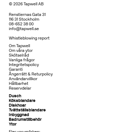
© 2026 Tapwell AB
Renstiernas Gata 31
116 31 Stockholm
08-652 38 00
info@tapwell.se
Whistleblowing report
Om Tapwell
Om våra ytor
Skötselråd
Vanliga frågor
Integritetspolicy
Garanti
Ångerrätt & Returpolicy
Användarvillkor
Hållbarhet
Reservdelar
Dusch
Köksblandare
Diskhoar
Tvättställsblandare
Inbyggnad
Badrumstillbehör
Ytor
Fler varumärken: