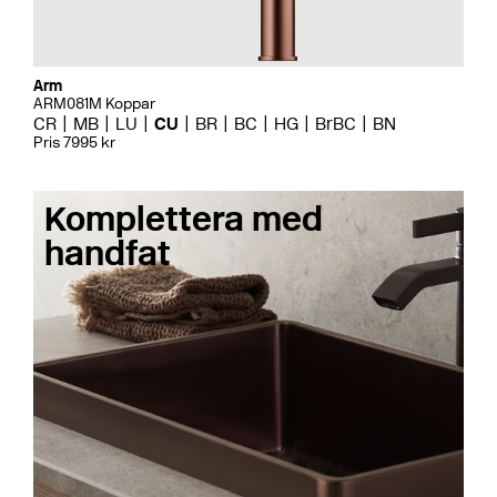
Arm
ARM081M Koppar
CR
MB
LU
CU
BR
BC
HG
BrBC
BN
Pris 7995 kr
Komplettera med
handfat