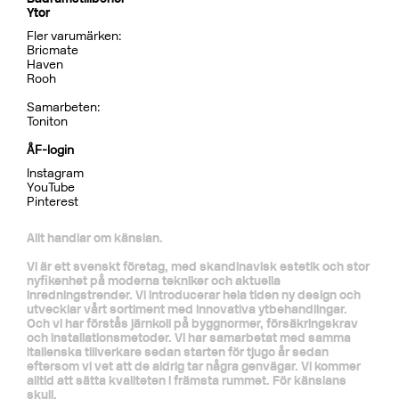
Ytor
Fler varumärken:
Bricmate
Haven
Rooh
Samarbeten:
Toniton
ÅF-login
Instagram
YouTube
Pinterest
Allt handlar om känslan.
Vi är ett svenskt företag, med skandinavisk estetik och stor
nyfikenhet på moderna tekniker och aktuella
inredningstrender. Vi introducerar hela tiden ny design och
utvecklar vårt sortiment med innovativa ytbehandlingar.
Och vi har förstås järnkoll på byggnormer, försäkringskrav
och installationsmetoder. Vi har samarbetat med samma
italienska tillverkare sedan starten för tjugo år sedan
eftersom vi vet att de aldrig tar några genvägar. Vi kommer
alltid att sätta kvaliteten i främsta rummet. För känslans
skull.