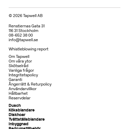
© 2026 Tapwell AB
Renstiernas Gata 31
116 31 Stockholm
08-652 38 00
info@tapwell.se
Whistleblowing report
Om Tapwell
Om våra ytor
Skötselråd
Vanliga frågor
Integritetspolicy
Garanti
Ångerrätt & Returpolicy
Användarvillkor
Hållbarhet
Reservdelar
Dusch
Köksblandare
Diskhoar
Tvättställsblandare
Inbyggnad
Badrumstillbehör