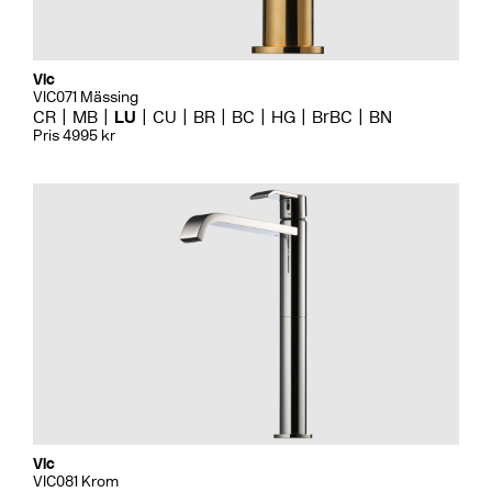
Vic
VIC071 Mässing
CR
MB
LU
CU
BR
BC
HG
BrBC
BN
Pris 4995 kr
Vic
VIC081 Krom