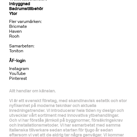
Inbyggnad
Badrumstillbehör
Ytor
Fler varumärken:
Bricmate
Haven
Rooh
Samarbeten:
Toniton
ÅF-login
Instagram
YouTube
Pinterest
Allt handlar om känslan.
Vi är ett svenskt företag, med skandinavisk estetik och stor
nyfikenhet på moderna tekniker och aktuella
inredningstrender. Vi introducerar hela tiden ny design och
utvecklar vårt sortiment med innovativa ytbehandlingar.
Och vi har förstås järnkoll på byggnormer, försäkringskrav
och installationsmetoder. Vi har samarbetat med samma
italienska tillverkare sedan starten för tjugo år sedan
eftersom vi vet att de aldrig tar några genvägar. Vi kommer