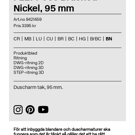
Nickel, 95 mm
Art.no 9421459
Pris 3395 kr
CR
MB
LU
CU
BR
BC
HG
BrBC
BN
Produktblad
Ritning
DWG-ritning 2D
DWG-ritning 3D
STEP-ritning 3D
Duscharm tak, 95 mm.
För att inbyggda blandare och duscharmaturer ska
fungera som det är tänkt så gäller det att ha rätt