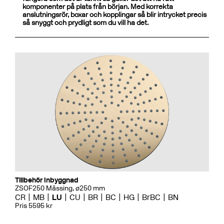
komponenter på plats från början. Med korrekta
anslutningsrör, boxar och kopplingar så blir intrycket precis
så snyggt och prydligt som du vill ha det.
Tillbehör Inbyggnad
ZSOF250 Mässing, ø250 mm
CR
MB
LU
CU
BR
BC
HG
BrBC
BN
Pris 5595 kr