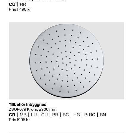
CU
BR
Pris 11495 kr
Tillbehör Inbyggnad
ZSOF079 Krom, ⌀300 mm
CR
MB
LU
CU
BR
BC
HG
BrBC
BN
Pris 5195 kr