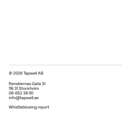
© 2026 Tapwell AB
Renstiernas Gata 31
116 31 Stockholm
08-652 38 00
info@tapwell.se
Whistleblowing report
Om Tapwell
Om våra ytor
Skötselråd
Vanliga frågor