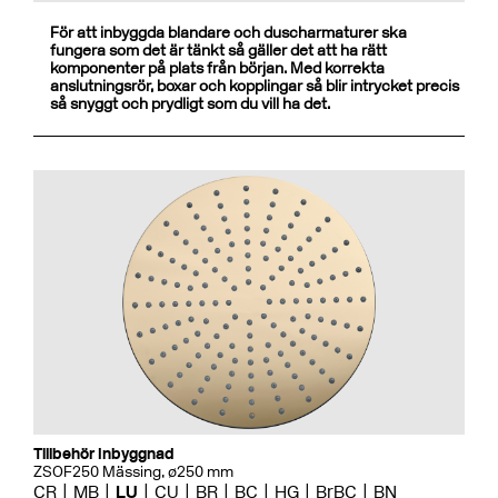
För att inbyggda blandare och duscharmaturer ska
fungera som det är tänkt så gäller det att ha rätt
komponenter på plats från början. Med korrekta
anslutningsrör, boxar och kopplingar så blir intrycket precis
så snyggt och prydligt som du vill ha det.
Tillbehör Inbyggnad
ZSOF250 Mässing, ø250 mm
CR
MB
LU
CU
BR
BC
HG
BrBC
BN