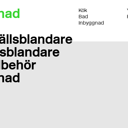
nad
Kök
Bad
Inbyggnad
ällsblandare
sblandare
llbehör
nad