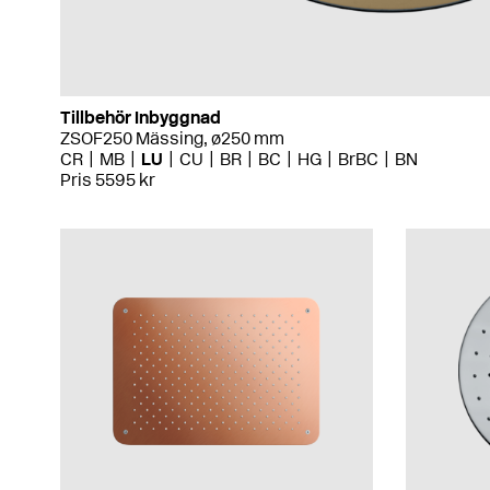
Tillbehör Inbyggnad
ZSOF250 Mässing, ø250 mm
CR
MB
LU
CU
BR
BC
HG
BrBC
BN
Pris 5595 kr