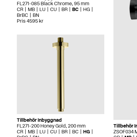
FL271-085 Black Chrome, 95 mm
CR
MB
LU
CU
BR
BC
HG
BrBC
BN
Pris 4595 kr
Tillbehör Inbyggnad
FL271-200 Honey Gold, 200 mm
Tillbehör
CR
MB
LU
CU
BR
BC
HG
ZSOF034 M