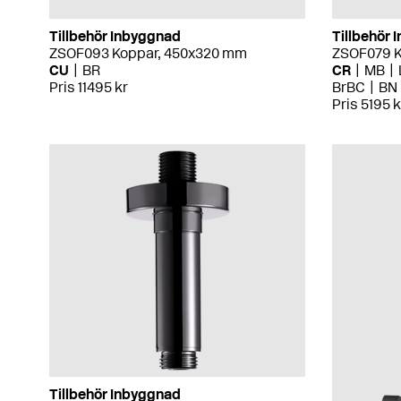
Tillbehör Inbyggnad
Tillbehör
ZSOF093 Koppar, 450x320 mm
ZSOF079 
CU
BR
CR
MB
Pris 11495 kr
BrBC
BN
Pris 5195 k
Tillbehör Inbyggnad