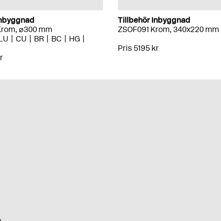
 Inbyggnad
Tillbehör Inbyggnad
Krom, ⌀300 mm
ZSOF091 Krom, 340x220 mm
LU
CU
BR
BC
HG
Pris 5195 kr
r