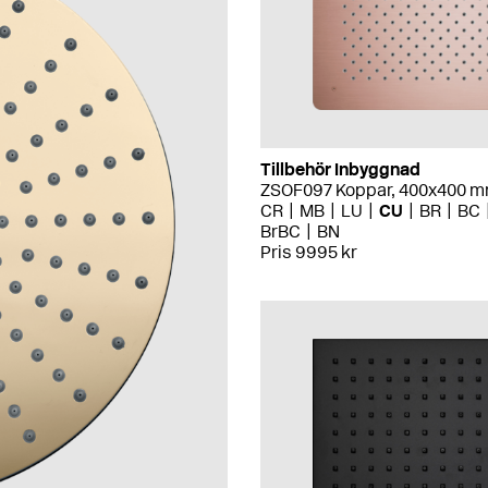
Tillbehör Inbyggnad
ZSOF097 Koppar, 400x400 
CR
MB
LU
CU
BR
BC
BrBC
BN
Pris 9995 kr