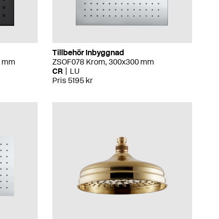
Tillbehör Inbyggnad
0 mm
ZSOF078 Krom, 300x300 mm
CR
LU
Pris 5195 kr