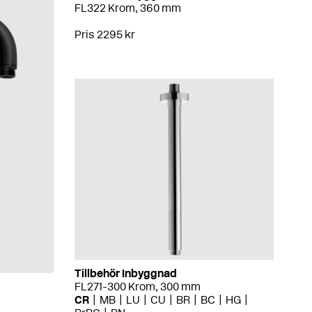
FL322 Krom, 360 mm
Pris 2295 kr
Tillbehör Inbyggnad
FL271-300 Krom, 300 mm
CR
MB
LU
CU
BR
BC
HG