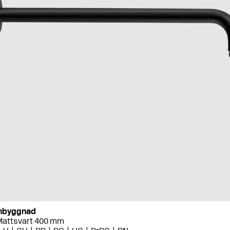
 Inbyggnad
attsvart 400 mm