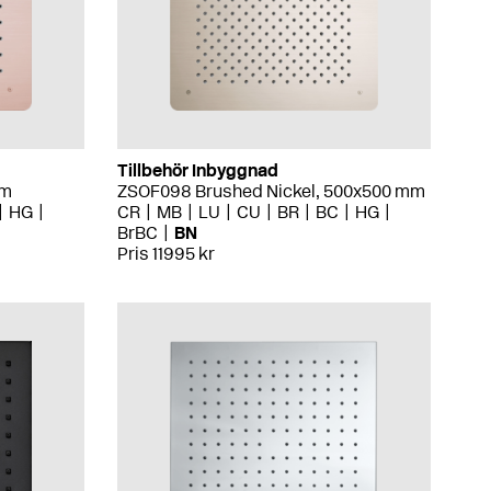
Tillbehör Inbyggnad
mm
ZSOF098 Brushed Nickel, 500x500 mm
HG
CR
MB
LU
CU
BR
BC
HG
BrBC
BN
Pris 11995 kr