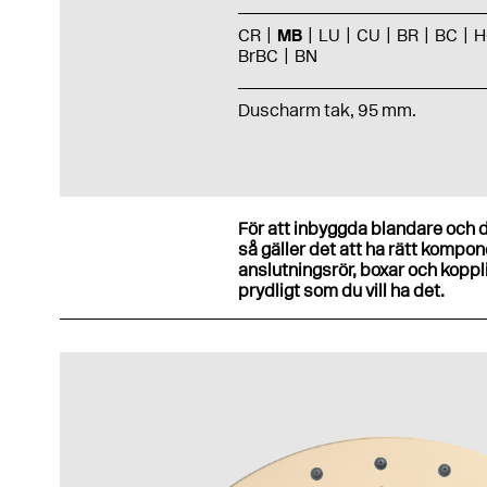
CR
MB
LU
CU
BR
BC
H
BrBC
BN
Duscharm tak, 95 mm.
För att inbyggda blandare och 
så gäller det att ha rätt kompo
anslutningsrör, boxar och koppli
prydligt som du vill ha det.