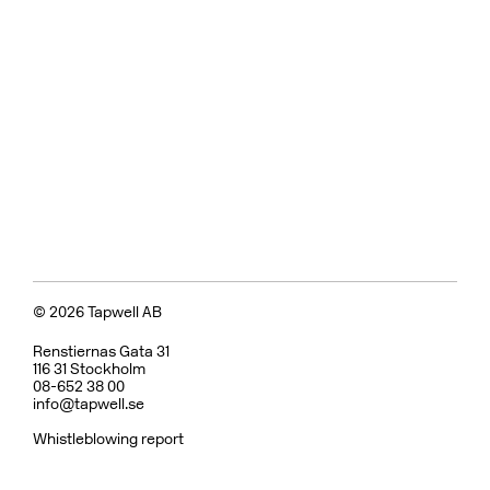
© 2026 Tapwell AB
Renstiernas Gata 31
116 31 Stockholm
08-652 38 00
info@tapwell.se
Whistleblowing report
Om Tapwell
Om våra ytor