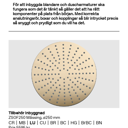
För att inbyggda blandare och duscharmaturer ska
fungera som det är tänkt så gäller det att ha rätt
komponenter på plats från början. Med korrekta
anslutningsrör, boxar och kopplingar så blir intrycket precis
så snyggt och prydligt som du vill ha det.
Tillbehör Inbyggnad
ZSOF250 Mässing, ø250 mm
CR
MB
LU
CU
BR
BC
HG
BrBC
BN
Pris 5595 kr