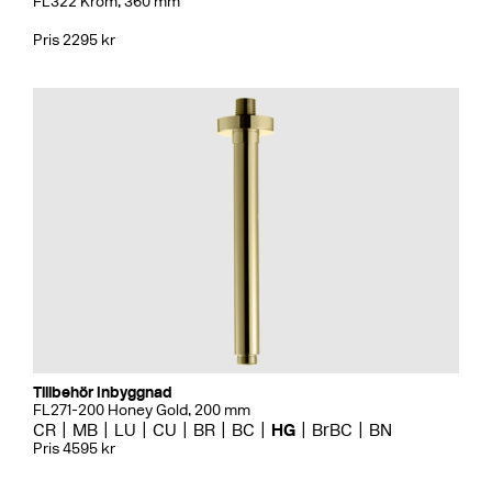
FL322 Krom, 360 mm
Pris 2295 kr
Tillbehör Inbyggnad
FL271-200 Honey Gold, 200 mm
CR
MB
LU
CU
BR
BC
HG
BrBC
BN
Pris 4595 kr