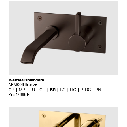
Tvättställsblandare
ARM006 Bronze
CR
MB
LU
CU
BR
BC
HG
BrBC
BN
Pris 12995 kr