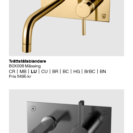
Tvättställsblandare
BOX008 Mässing
CR
MB
LU
CU
BR
BC
HG
BrBC
BN
Pris 11495 kr