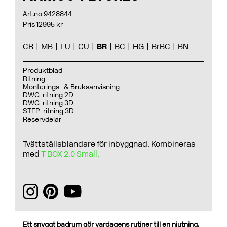
Art.no 9428844
Pris 12995 kr
CR
MB
LU
CU
BR
BC
HG
BrBC
BN
Produktblad
Ritning
Monterings- & Bruksanvisning
DWG-ritning 2D
DWG-ritning 3D
STEP-ritning 3D
Reservdelar
Tvättställsblandare för inbyggnad. Kombineras
med
T BOX 2.0 Small.
Ett snyggt badrum gör vardagens rutiner till en njutning.