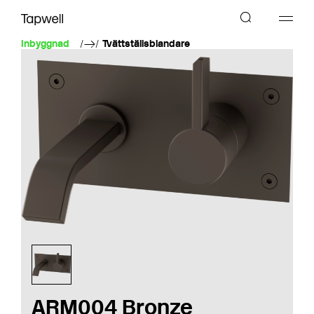
Inbyggnad
Tvättställsblandare
ARM004 Bronze