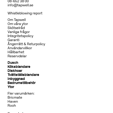
08-652 38 00
info@tapwell.se
Whistleblowing report
Om Tapwell
Om våra ytor
Skötselråd
Vanliga frågor
Integritetspolicy
Garanti
Ångerrätt & Returpolicy
Användarvillkor
Hållbarhet
Reservdelar
Dusch
Köksblandare
Diskhoar
Tvättställsblandare
Inbyggnad
Badrumstillbehör
Ytor
Fler varumärken:
Bricmate
Haven
Rooh