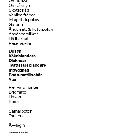
Om Tapwell
Om våra ytor
Skötselråd
Vanliga frågor
Integritetspolicy
Garanti
Ångerrätt & Returpolicy
Användarvillkor
Hållbarhet
Reservdelar
Dusch
Köksblandare
Diskhoar
Tvättställsblandare
Inbyggnad
Badrumstillbehör
Ytor
Fler varumärken:
Bricmate
Haven
Rooh
Samarbeten:
Toniton
ÅF-login