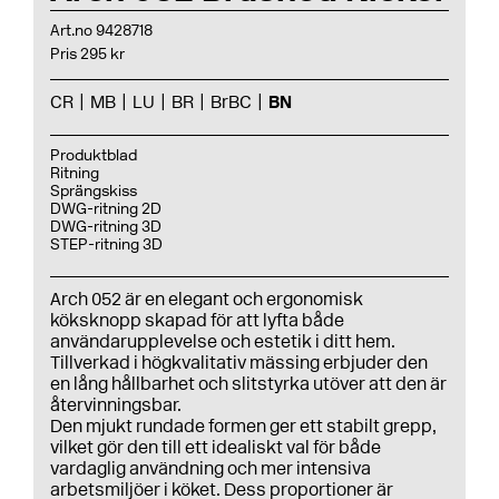
Art.no 9428718
Pris 295 kr
CR
MB
LU
BR
BrBC
BN
Produktblad
Ritning
Sprängskiss
DWG-ritning 2D
DWG-ritning 3D
STEP-ritning 3D
Arch 052 är en elegant och ergonomisk
köksknopp skapad för att lyfta både
användarupplevelse och estetik i ditt hem.
Tillverkad i högkvalitativ mässing erbjuder den
en lång hållbarhet och slitstyrka utöver att den är
återvinningsbar.
Den mjukt rundade formen ger ett stabilt grepp,
vilket gör den till ett idealiskt val för både
vardaglig användning och mer intensiva
arbetsmiljöer i köket. Dess proportioner är