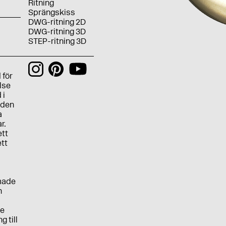
Ritning
Sprängskiss
DWG-ritning 2D
DWG-ritning 3D
STEP-ritning 3D
 för
lse
 i
 den
a
r.
ett
ett
rmade
h
de
 till