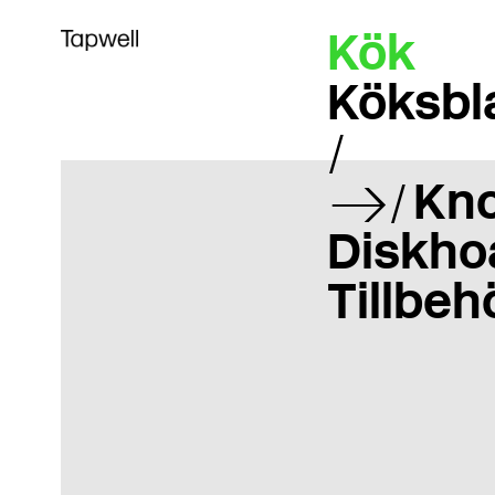
Kök
Köksbl
Kn
Diskho
Tillbeh