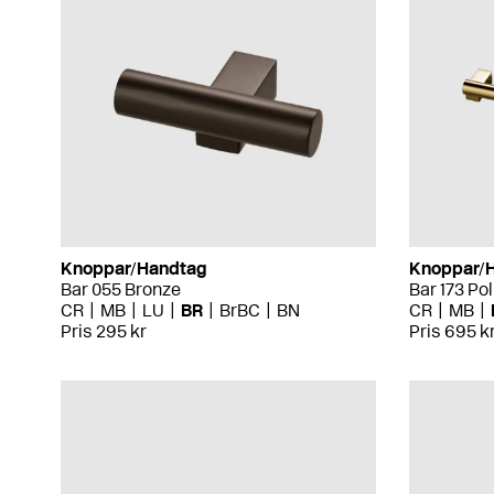
Knoppar/Handtag
Knoppar/
Bar 055 Bronze
Bar 173 Po
CR
MB
LU
BR
BrBC
BN
CR
MB
Pris 295 kr
Pris 695 k