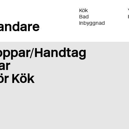
Kök
Bad
andare
Inbyggnad
oppar/Handtag
ar
ör Kök