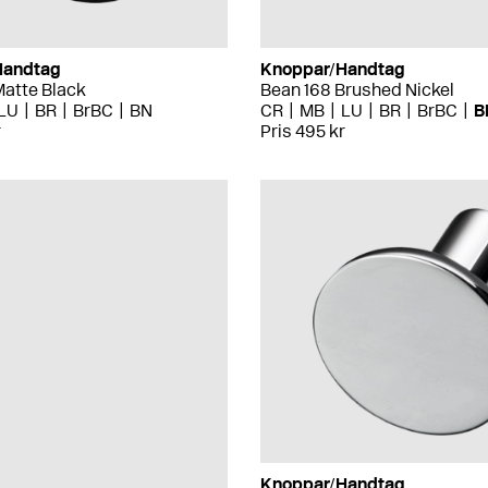
Handtag
Knoppar/Handtag
Matte Black
Bean 168 Brushed Nickel
LU
BR
BrBC
BN
CR
MB
LU
BR
BrBC
B
r
Pris 495 kr
Knoppar/Handtag