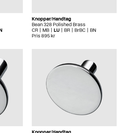
Knoppar/Handtag
Bean 328 Polished Brass
N
CR
MB
LU
BR
BrBC
BN
Pris 895 kr
Knoppar/Handtag