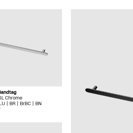
Handtag
16L Chrome
LU
BR
BrBC
BN
r