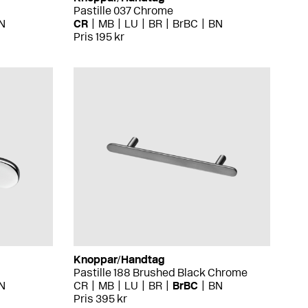
Pastille 037 Chrome
N
CR
MB
LU
BR
BrBC
BN
Pris 195 kr
Knoppar/Handtag
Pastille 188 Brushed Black Chrome
N
CR
MB
LU
BR
BrBC
BN
Pris 395 kr