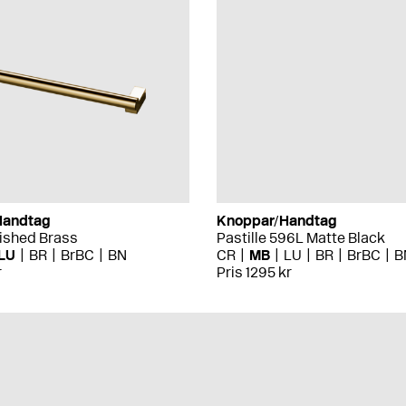
Handtag
Knoppar/Handtag
lished Brass
Pastille 596L Matte Black
LU
BR
BrBC
BN
CR
MB
LU
BR
BrBC
B
r
Pris 1295 kr