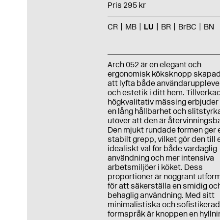
Pris 295 kr
CR
MB
LU
BR
BrBC
BN
Arch 052 är en elegant och
ergonomisk köksknopp skapad
att lyfta både användaruppleve
och estetik i ditt hem. Tillverkad
högkvalitativ mässing erbjuder
en lång hållbarhet och slitstyrk
utöver att den är återvinningsba
Den mjukt rundade formen ger 
stabilt grepp, vilket gör den till 
idealiskt val för både vardaglig
användning och mer intensiva
arbetsmiljöer i köket. Dess
proportioner är noggrant utfo
för att säkerställa en smidig oc
behaglig användning.
Med sitt
minimalistiska och sofistikera
formspråk är knoppen en hyllning