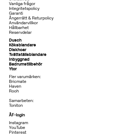
Vanliga frågor
Integritetspolicy
Garanti
Ångerrätt & Returpolicy
Användarvillkor
Hållbarhet
Reservdelar
Dusch
Köksblandare
Diskhoar
Tvättställsblandare
Inbyggnad
Badrumstillbehör
Ytor
Fler varumärken:
Bricmate
Haven
Rooh
Samarbeten:
Toniton
ÅF-login
Instagram
YouTube
Pinterest