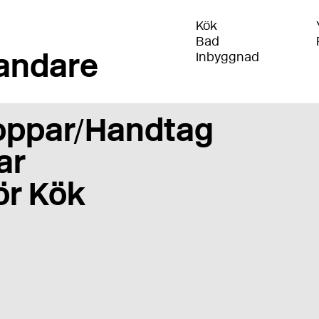
Kök
Bad
andare
Inbyggnad
oppar/Handtag
ar
ör Kök