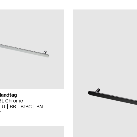
Handtag
16L Chrome
LU
BR
BrBC
BN
r