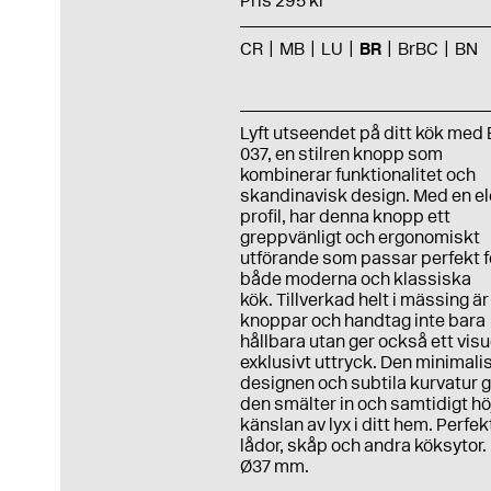
Pris 295 kr
CR
MB
LU
BR
BrBC
BN
Lyft utseendet på ditt kök med
037, en stilren knopp som
kombinerar funktionalitet och
skandinavisk design. Med en e
profil, har denna knopp ett
greppvänligt och ergonomiskt
utförande som passar perfekt f
både moderna och klassiska
kök. Tillverkad helt i mässing är
knoppar och handtag inte bara
hållbara utan ger också ett visu
exklusivt uttryck. Den minimali
designen och subtila kurvatur g
den smälter in och samtidigt hö
känslan av lyx i ditt hem. Perfek
lådor, skåp och andra köksytor.
Ø37 mm.