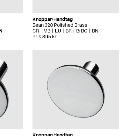
Knoppar/Handtag
Bean 328 Polished Brass
N
CR
MB
LU
BR
BrBC
BN
Pris 895 kr
Knoppar/Handtag