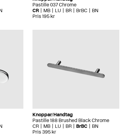
Pastille 037 Chrome
N
CR
MB
LU
BR
BrBC
BN
Pris 195 kr
Knoppar/Handtag
Pastille 188 Brushed Black Chrome
N
CR
MB
LU
BR
BrBC
BN
Pris 395 kr