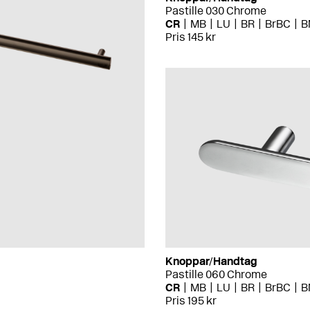
Pastille 030 Chrome
CR
MB
LU
BR
BrBC
B
Pris 145 kr
Knoppar/Handtag
Pastille 060 Chrome
CR
MB
LU
BR
BrBC
B
Pris 195 kr