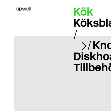
Kök
Köksbl
Kn
Diskho
Tillbeh