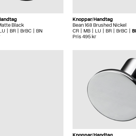
Handtag
Knoppar/Handtag
Matte Black
Bean 168 Brushed Nickel
LU
BR
BrBC
BN
CR
MB
LU
BR
BrBC
B
r
Pris 495 kr
Knoppar/Handtag