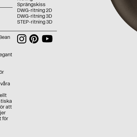
Sprängskiss
DWG-ritning 2D
DWG-ritning 3D
STEP-ritning 3D
 Bean
legant
ör
 våra
ellt
stiska
ör att
jer
t för