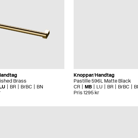
Handtag
Knoppar/Handtag
lished Brass
Pastille 596L Matte Black
LU
BR
BrBC
BN
CR
MB
LU
BR
BrBC
B
r
Pris 1295 kr