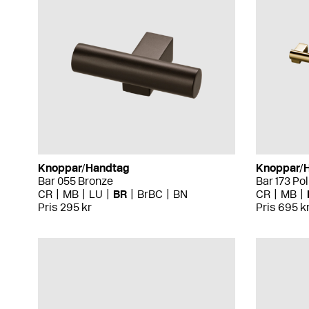
Knoppar/Handtag
Knoppar/
Bar 055 Bronze
Bar 173 Po
CR
MB
LU
BR
BrBC
BN
CR
MB
Pris 295 kr
Pris 695 k