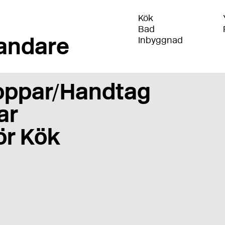
Kök
Bad
andare
Inbyggnad
oppar/Handtag
ar
ör Kök