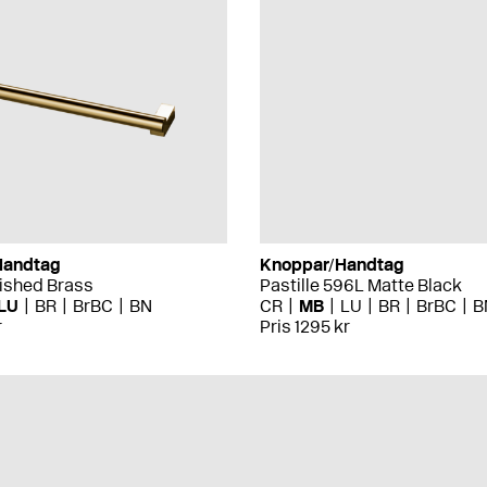
Handtag
Knoppar/Handtag
lished Brass
Pastille 596L Matte Black
LU
BR
BrBC
BN
CR
MB
LU
BR
BrBC
B
r
Pris 1295 kr