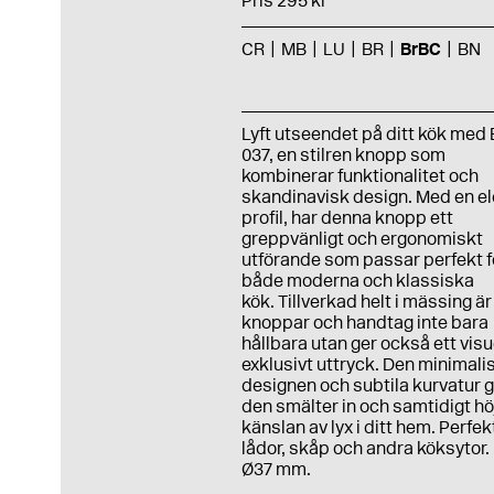
Pris 295 kr
CR
MB
LU
BR
BrBC
BN
Lyft utseendet på ditt kök med
037, en stilren knopp som
kombinerar funktionalitet och
skandinavisk design. Med en e
profil, har denna knopp ett
greppvänligt och ergonomiskt
utförande som passar perfekt f
både moderna och klassiska
kök. Tillverkad helt i mässing är
knoppar och handtag inte bara
hållbara utan ger också ett visu
exklusivt uttryck. Den minimali
designen och subtila kurvatur g
den smälter in och samtidigt hö
känslan av lyx i ditt hem. Perfek
lådor, skåp och andra köksytor.
Ø37 mm.