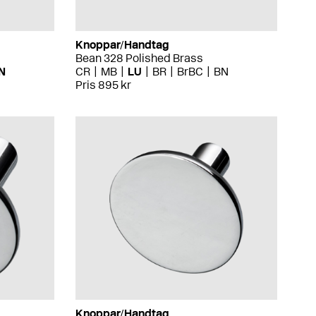
Knoppar/Handtag
Bean 328 Polished Brass
N
CR
MB
LU
BR
BrBC
BN
Pris 895 kr
Knoppar/Handtag