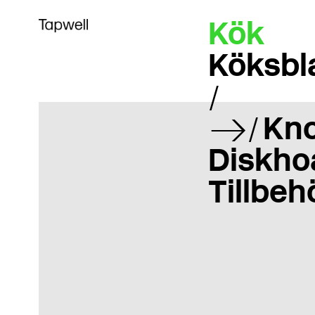
Kök
Köksbl
Kn
Diskho
Tillbeh