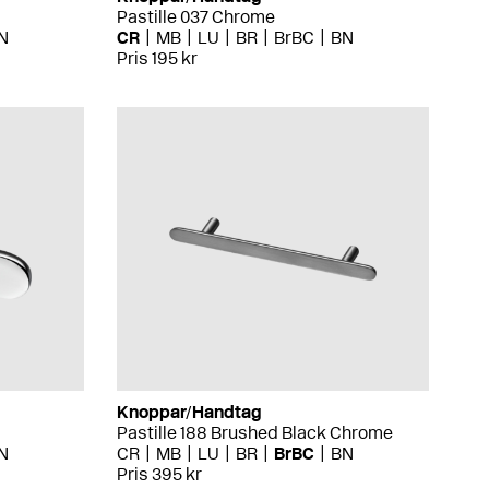
Pastille 037 Chrome
N
CR
MB
LU
BR
BrBC
BN
Pris 195 kr
Knoppar/Handtag
Pastille 188 Brushed Black Chrome
N
CR
MB
LU
BR
BrBC
BN
Pris 395 kr