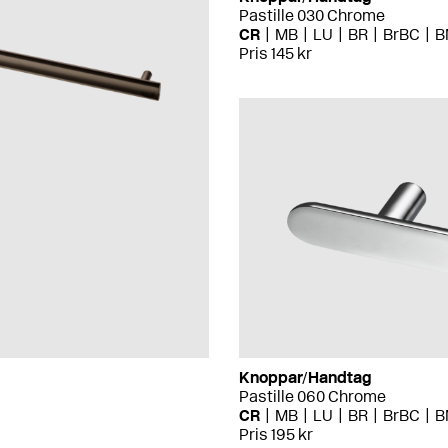
Pastille 030 Chrome
CR
MB
LU
BR
BrBC
B
Pris 145 kr
Knoppar/Handtag
Pastille 060 Chrome
CR
MB
LU
BR
BrBC
B
Pris 195 kr