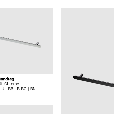
Handtag
16L Chrome
LU
BR
BrBC
BN
r