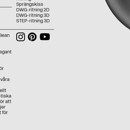
Sprängskiss
DWG-ritning 2D
DWG-ritning 3D
STEP-ritning 3D
 Bean
legant
ör
 våra
ellt
stiska
ör att
jer
t för