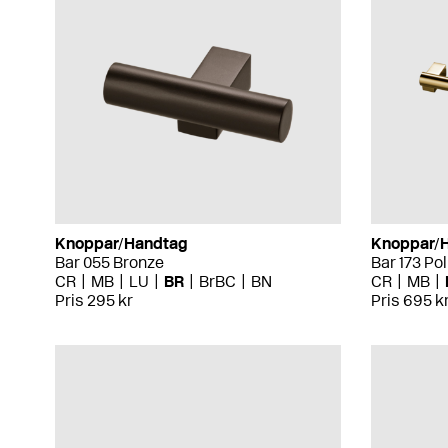
Knoppar/Handtag
Knoppar/
Bar 055 Bronze
Bar 173 Po
CR
MB
LU
BR
BrBC
BN
CR
MB
Pris 295 kr
Pris 695 k