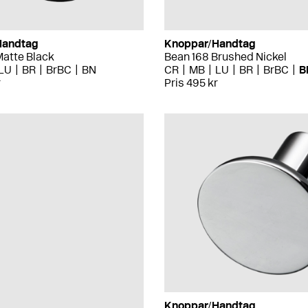
Handtag
Knoppar/Handtag
Matte Black
Bean 168 Brushed Nickel
LU
BR
BrBC
BN
CR
MB
LU
BR
BrBC
B
r
Pris 495 kr
Knoppar/Handtag