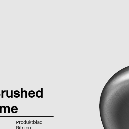
Brushed
ome
Produktblad
Ritning