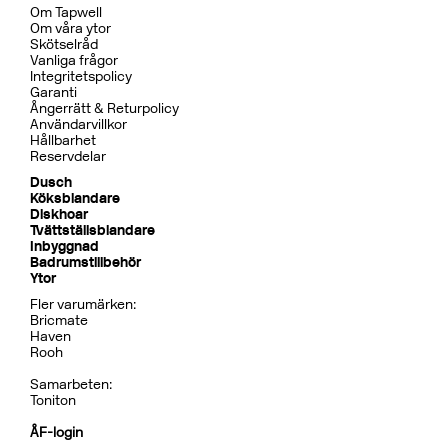
Om Tapwell
Om våra ytor
Skötselråd
Vanliga frågor
Integritetspolicy
Garanti
Ångerrätt & Returpolicy
Användarvillkor
Hållbarhet
Reservdelar
Dusch
Köksblandare
Diskhoar
Tvättställsblandare
Inbyggnad
Badrumstillbehör
Ytor
Fler varumärken:
Bricmate
Haven
Rooh
Samarbeten:
Toniton
ÅF-login