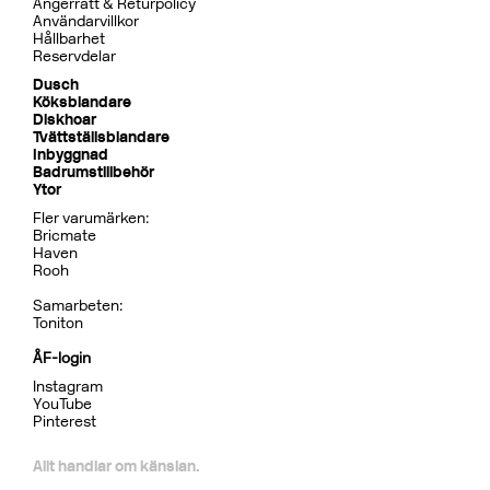
Ångerrätt & Returpolicy
Användarvillkor
Hållbarhet
Reservdelar
Dusch
Köksblandare
Diskhoar
Tvättställsblandare
Inbyggnad
Badrumstillbehör
Ytor
Fler varumärken:
Bricmate
Haven
Rooh
Samarbeten:
Toniton
ÅF-login
Instagram
YouTube
Pinterest
Allt handlar om känslan.