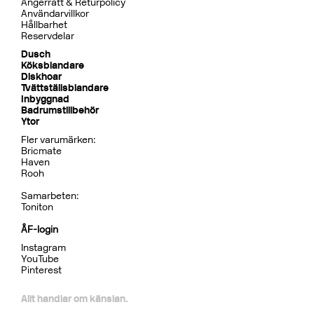
Ångerrätt & Returpolicy
Användarvillkor
Hållbarhet
Reservdelar
Dusch
Köksblandare
Diskhoar
Tvättställsblandare
Inbyggnad
Badrumstillbehör
Ytor
Fler varumärken:
Bricmate
Haven
Rooh
Samarbeten:
Toniton
ÅF-login
Instagram
YouTube
Pinterest
Allt handlar om känslan.