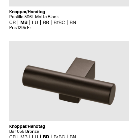
Knoppar/Handtag
Pastille 596L Matte Black
CR
MB
LU
BR
BrBC
BN
Pris 1295 kr
Knoppar/Handtag
Bar 055 Bronze
CR
MB
LU
BR
BrBC
BN