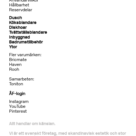
Användarvillkor
Hållbarhet
Reservdelar
Dusch
Köksblandare
Diskhoar
Tvättställsblandare
Inbyggnad
Badrumstillbehör
Ytor
Fler varumärken:
Bricmate
Haven
Rooh
Samarbeten:
Toniton
ÅF-login
Instagram
YouTube
Pinterest
Allt handlar om känslan.
Vi är ett svenskt företag, med skandinavisk estetik och stor