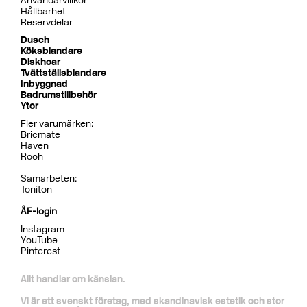
Användarvillkor
Hållbarhet
Reservdelar
Dusch
Köksblandare
Diskhoar
Tvättställsblandare
Inbyggnad
Badrumstillbehör
Ytor
Fler varumärken:
Bricmate
Haven
Rooh
Samarbeten:
Toniton
ÅF-login
Instagram
YouTube
Pinterest
Allt handlar om känslan.
Vi är ett svenskt företag, med skandinavisk estetik och stor