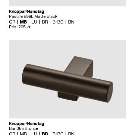
Knoppar/Handtag
Pastille 596L Matte Black
CR
MB
LU
BR
BrBC
BN
Pris 1295 kr
Knoppar/Handtag
Bar 055 Bronze
CR
MB
LU
BR
BrBC
BN