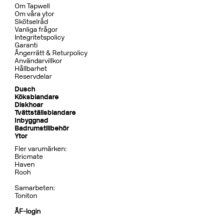
Om Tapwell
Om våra ytor
Skötselråd
Vanliga frågor
Integritetspolicy
Garanti
Ångerrätt & Returpolicy
Användarvillkor
Hållbarhet
Reservdelar
Dusch
Köksblandare
Diskhoar
Tvättställsblandare
Inbyggnad
Badrumstillbehör
Ytor
Fler varumärken:
Bricmate
Haven
Rooh
Samarbeten:
Toniton
ÅF-login