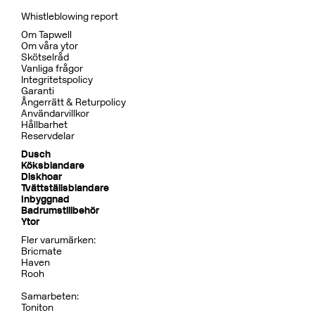
Whistleblowing report
Om Tapwell
Om våra ytor
Skötselråd
Vanliga frågor
Integritetspolicy
Garanti
Ångerrätt & Returpolicy
Användarvillkor
Hållbarhet
Reservdelar
Dusch
Köksblandare
Diskhoar
Tvättställsblandare
Inbyggnad
Badrumstillbehör
Ytor
Fler varumärken:
Bricmate
Haven
Rooh
Samarbeten:
Toniton