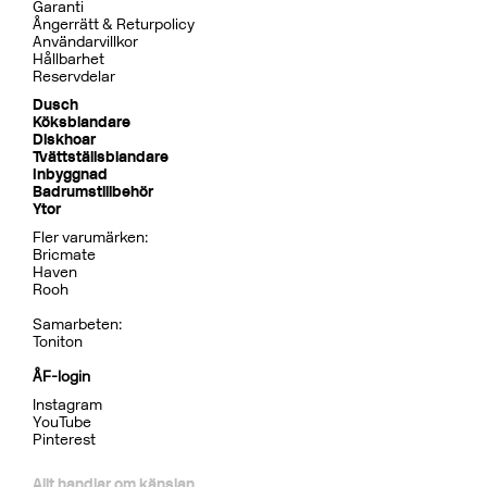
Garanti
Ångerrätt & Returpolicy
Användarvillkor
Hållbarhet
Reservdelar
Dusch
Köksblandare
Diskhoar
Tvättställsblandare
Inbyggnad
Badrumstillbehör
Ytor
Fler varumärken:
Bricmate
Haven
Rooh
Samarbeten:
Toniton
ÅF-login
Instagram
YouTube
Pinterest
Allt handlar om känslan.