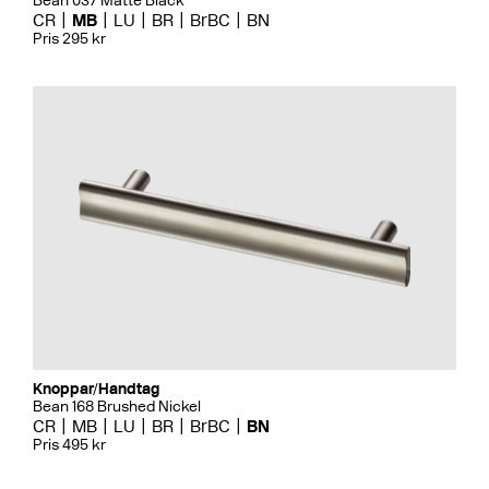
Bean 037 Matte Black
CR
MB
LU
BR
BrBC
BN
Pris 295 kr
Knoppar/Handtag
Bean 168 Brushed Nickel
CR
MB
LU
BR
BrBC
BN
Pris 495 kr