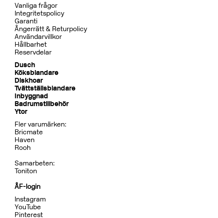
Vanliga frågor
Integritetspolicy
Garanti
Ångerrätt & Returpolicy
Användarvillkor
Hållbarhet
Reservdelar
Dusch
Köksblandare
Diskhoar
Tvättställsblandare
Inbyggnad
Badrumstillbehör
Ytor
Fler varumärken:
Bricmate
Haven
Rooh
Samarbeten:
Toniton
ÅF-login
Instagram
YouTube
Pinterest