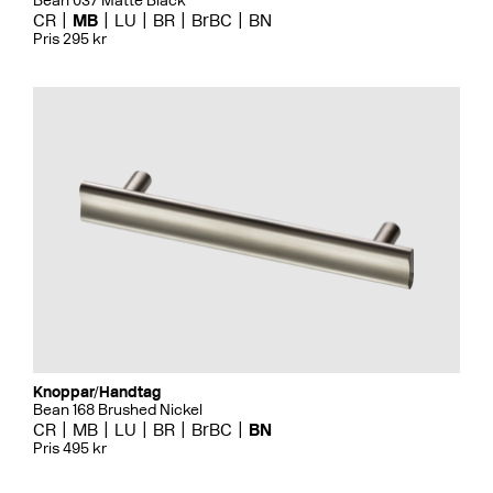
Bean 037 Matte Black
CR
MB
LU
BR
BrBC
BN
Pris 295 kr
Knoppar/Handtag
Bean 168 Brushed Nickel
CR
MB
LU
BR
BrBC
BN
Pris 495 kr