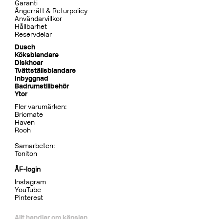
Garanti
Ångerrätt & Returpolicy
Användarvillkor
Hållbarhet
Reservdelar
Dusch
Köksblandare
Diskhoar
Tvättställsblandare
Inbyggnad
Badrumstillbehör
Ytor
Fler varumärken:
Bricmate
Haven
Rooh
Samarbeten:
Toniton
ÅF-login
Instagram
YouTube
Pinterest
Allt handlar om känslan.