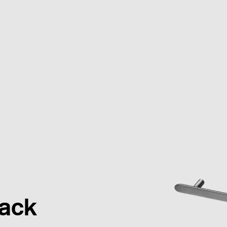
6
lack