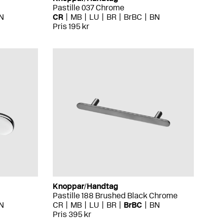
Pastille 037 Chrome
N
CR
MB
LU
BR
BrBC
BN
Pris 195 kr
Knoppar/Handtag
Pastille 188 Brushed Black Chrome
N
CR
MB
LU
BR
BrBC
BN
Pris 395 kr