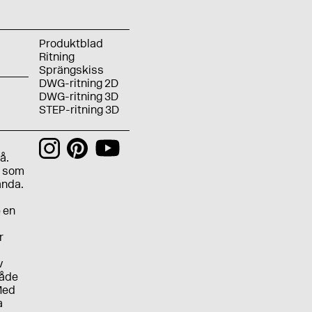
Produktblad
Ritning
Sprängskiss
DWG-ritning 2D
DWG-ritning 3D
STEP-ritning 3D
å.
n som
ända.
e en
r
v
både
 Med
a