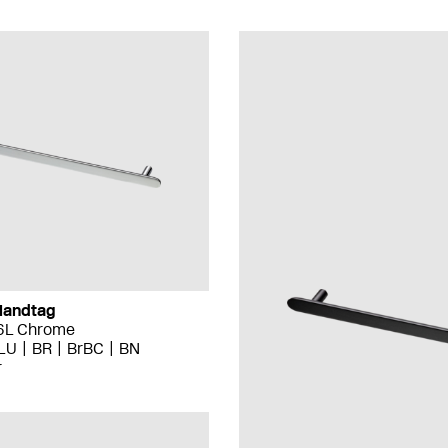
Handtag
16L Chrome
LU
BR
BrBC
BN
r