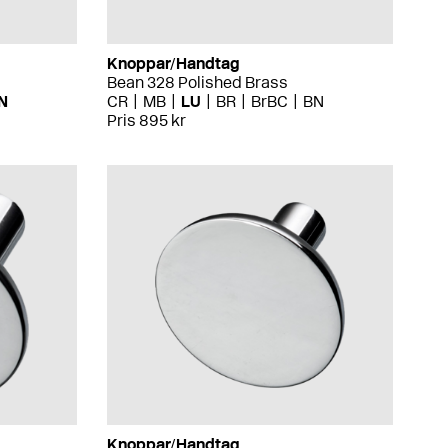
Knoppar/Handtag
Bean 328 Polished Brass
N
CR
MB
LU
BR
BrBC
BN
Pris 895 kr
Knoppar/Handtag