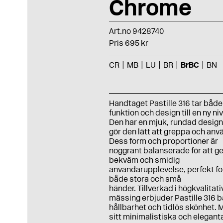
Chrome
Art.no 9428740
Pris 695 kr
CR
MB
LU
BR
BrBC
BN
Handtaget Pastille 316 tar både
funktion och design till en ny niv
Den har en mjuk, rundad desig
gör den lätt att greppa och anv
Dess form och proportioner är
noggrant balanserade för att g
bekväm och smidig
användarupplevelse, perfekt fö
både stora och små
händer. Tillverkad i högkvalitati
mässing erbjuder Pastille 316 
hållbarhet och tidlös skönhet.
sitt minimalistiska och elegant