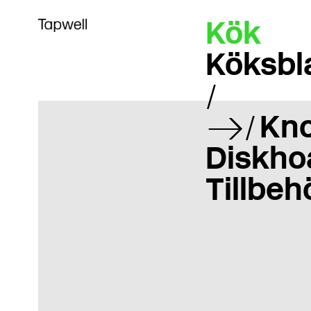
Kök
Köksbl
Kn
Diskho
Tillbeh