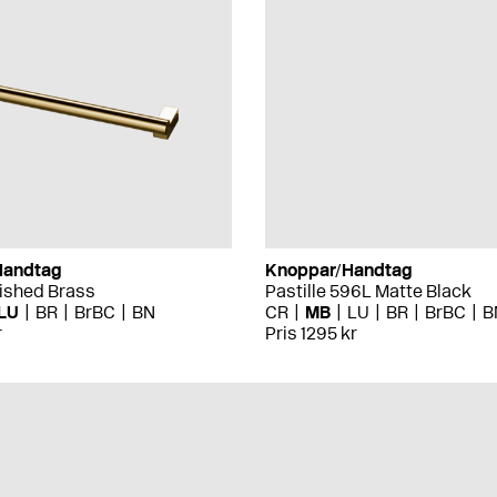
Handtag
Knoppar/Handtag
lished Brass
Pastille 596L Matte Black
LU
BR
BrBC
BN
CR
MB
LU
BR
BrBC
B
r
Pris 1295 kr