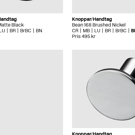
Handtag
Knoppar/Handtag
Matte Black
Bean 168 Brushed Nickel
LU
BR
BrBC
BN
CR
MB
LU
BR
BrBC
B
r
Pris 495 kr
Knoppar/Handtag