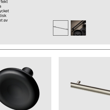
rfekt
a
mycket
tisk
et av