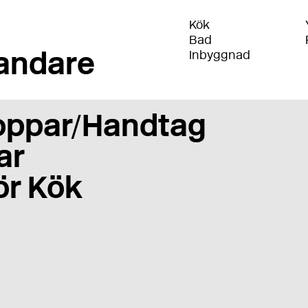
Kök
Bad
andare
Inbyggnad
oppar/Handtag
ar
ör Kök