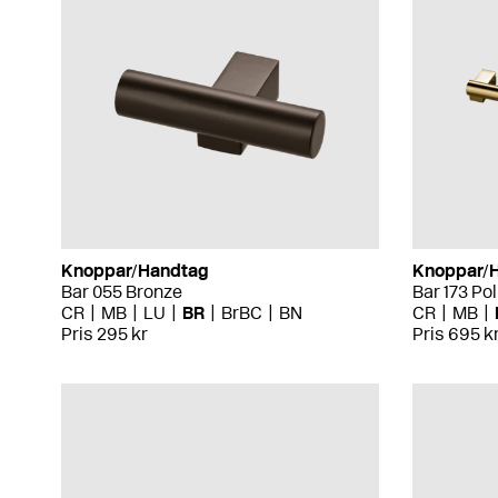
Knoppar/Handtag
Knoppar/
Bar 055 Bronze
Bar 173 Po
CR
MB
LU
BR
BrBC
BN
CR
MB
Pris 295 kr
Pris 695 k