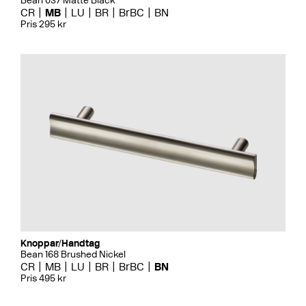
Bean 037 Matte Black
CR
MB
LU
BR
BrBC
BN
Pris 295 kr
Knoppar/Handtag
Bean 168 Brushed Nickel
CR
MB
LU
BR
BrBC
BN
Pris 495 kr