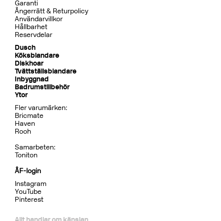
Garanti
Ångerrätt & Returpolicy
Användarvillkor
Hållbarhet
Reservdelar
Dusch
Köksblandare
Diskhoar
Tvättställsblandare
Inbyggnad
Badrumstillbehör
Ytor
Fler varumärken:
Bricmate
Haven
Rooh
Samarbeten:
Toniton
ÅF-login
Instagram
YouTube
Pinterest
Allt handlar om känslan.