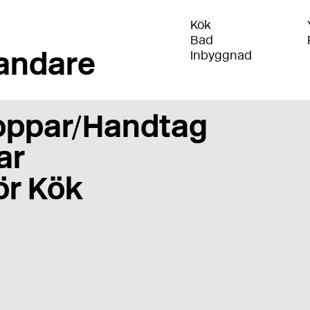
Kök
Bad
andare
Inbyggnad
oppar/Handtag
ar
ör Kök