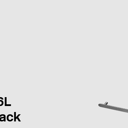
6L
lack