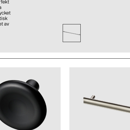
rfekt
a
mycket
tisk
et av