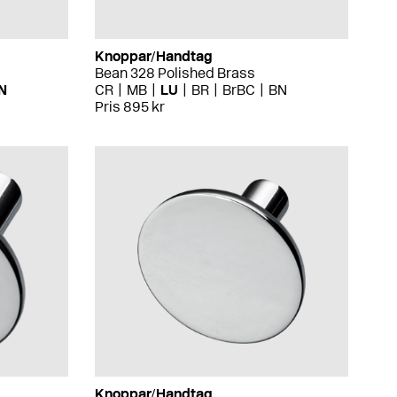
Knoppar/Handtag
Bean 328 Polished Brass
N
CR
MB
LU
BR
BrBC
BN
Pris 895 kr
Knoppar/Handtag