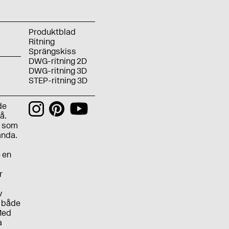
Produktblad
Ritning
Sprängskiss
DWG-ritning 2D
DWG-ritning 3D
STEP-ritning 3D
de
å.
n som
ända.
e en
r
v
L både
 Med
a