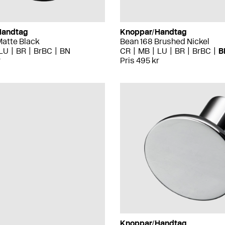
Handtag
Knoppar/Handtag
Matte Black
Bean 168 Brushed Nickel
LU
BR
BrBC
BN
CR
MB
LU
BR
BrBC
B
r
Pris 495 kr
Knoppar/Handtag