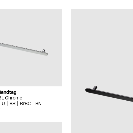
Handtag
16L Chrome
LU
BR
BrBC
BN
r