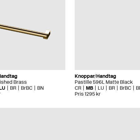
Handtag
Knoppar/Handtag
lished Brass
Pastille 596L Matte Black
LU
BR
BrBC
BN
CR
MB
LU
BR
BrBC
B
r
Pris 1295 kr