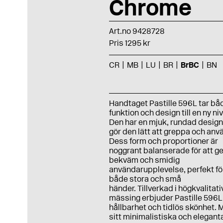
Chrome
Art.no 9428728
Pris 1295 kr
CR
MB
LU
BR
BrBC
BN
Handtaget Pastille 596L tar bå
funktion och design till en ny niv
Den har en mjuk, rundad desig
gör den lätt att greppa och anv
Dess form och proportioner är
noggrant balanserade för att g
bekväm och smidig
användarupplevelse, perfekt fö
både stora och små
händer. Tillverkad i högkvalitati
mässing erbjuder Pastille 596
hållbarhet och tidlös skönhet.
sitt minimalistiska och elegant