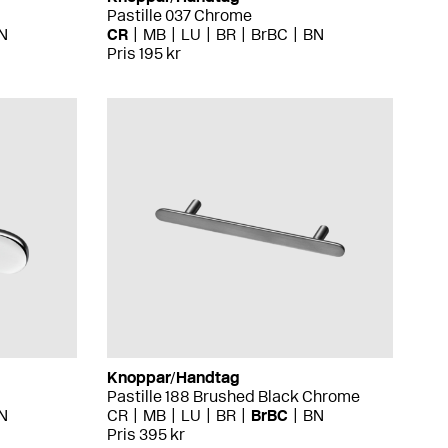
Pastille 037 Chrome
N
CR
MB
LU
BR
BrBC
BN
Pris 195 kr
Knoppar/Handtag
Pastille 188 Brushed Black Chrome
N
CR
MB
LU
BR
BrBC
BN
Pris 395 kr