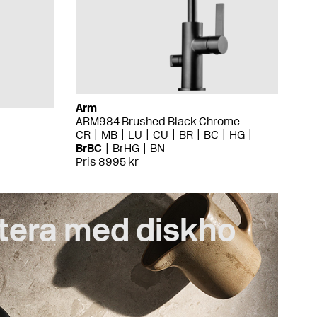
Arm
ARM984 Brushed Black Chrome
CR
MB
LU
CU
BR
BC
HG
BrBC
BrHG
BN
Pris 8995 kr
tera med diskho