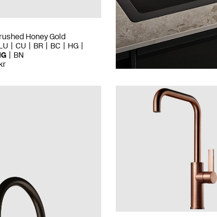
ushed Honey Gold
LU
CU
BR
BC
HG
HG
BN
kr