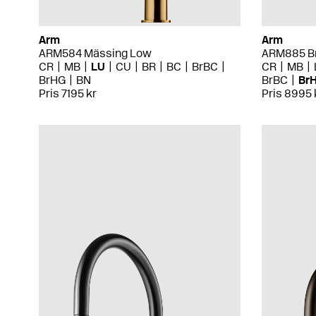
Arm
Arm
ARM584 Mässing Low
ARM885 Br
CR
MB
LU
CU
BR
BC
BrBC
CR
MB
BrHG
BN
BrBC
Br
Pris 7195 kr
Pris 8995 