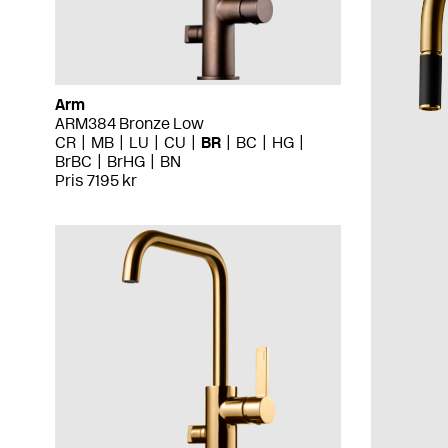
Arm
ARM384 Bronze Low
CR
MB
LU
CU
BR
BC
HG
BrBC
BrHG
BN
Pris 7195 kr