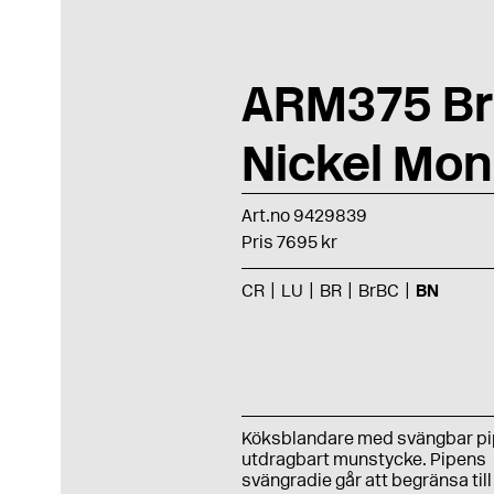
ARM375 B
Nickel Mo
Art.no 9429839
Pris 7695 kr
CR
LU
BR
BrBC
BN
Köksblandare med svängbar pi
utdragbart munstycke. Pipens
svängradie går att begränsa till