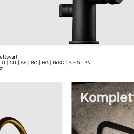
ttsvart
LU
CU
BR
BC
HG
BrBC
BrHG
BN
kr
Komplet