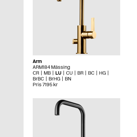
Arm
ARM184 Mässing
CR
MB
LU
CU
BR
BC
HG
BrBC
BrHG
BN
Pris 7195 kr