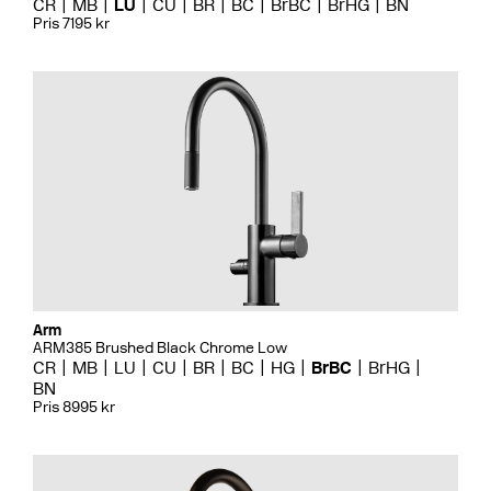
CR
MB
LU
CU
BR
BC
BrBC
BrHG
BN
Pris 7195 kr
Arm
ARM385 Brushed Black Chrome Low
CR
MB
LU
CU
BR
BC
HG
BrBC
BrHG
BN
Pris 8995 kr