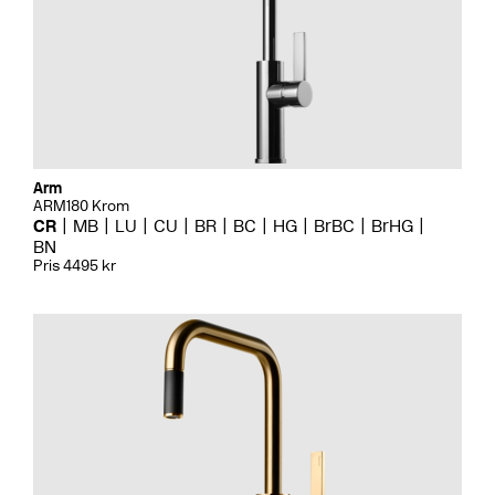
Arm
ARM180 Krom
CR
MB
LU
CU
BR
BC
HG
BrBC
BrHG
BN
Pris 4495 kr