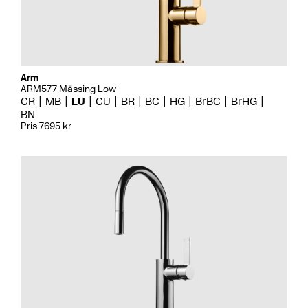
Arm
ARM577 Mässing Low
CR
MB
LU
CU
BR
BC
HG
BrBC
BrHG
BN
Pris 7695 kr