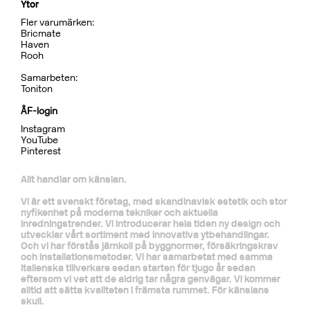
Ytor
Fler varumärken:
Bricmate
Haven
Rooh
Samarbeten:
Toniton
ÅF-login
Instagram
YouTube
Pinterest
Allt handlar om känslan.
Vi är ett svenskt företag, med skandinavisk estetik och stor
nyfikenhet på moderna tekniker och aktuella
inredningstrender. Vi introducerar hela tiden ny design och
utvecklar vårt sortiment med innovativa ytbehandlingar.
Och vi har förstås järnkoll på byggnormer, försäkringskrav
och installationsmetoder. Vi har samarbetat med samma
italienska tillverkare sedan starten för tjugo år sedan
eftersom vi vet att de aldrig tar några genvägar. Vi kommer
alltid att sätta kvaliteten i främsta rummet. För känslans
skull.