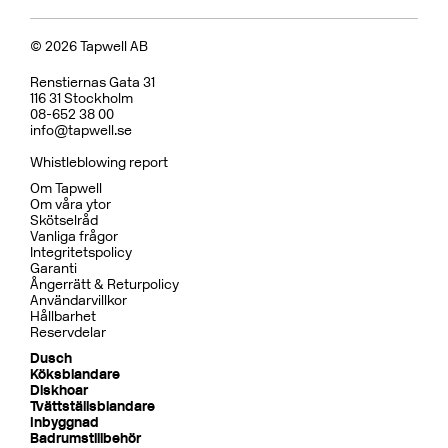
© 2026 Tapwell AB
Renstiernas Gata 31
116 31 Stockholm
08-652 38 00
info@tapwell.se
Whistleblowing report
Om Tapwell
Om våra ytor
Skötselråd
Vanliga frågor
Integritetspolicy
Garanti
Ångerrätt & Returpolicy
Användarvillkor
Hållbarhet
Reservdelar
Dusch
Köksblandare
Diskhoar
Tvättställsblandare
Inbyggnad
Badrumstillbehör