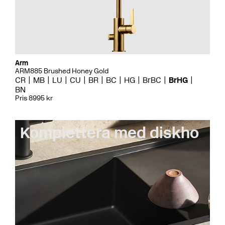
Arm
ARM885 Brushed Honey Gold
CR
MB
LU
CU
BR
BC
HG
BrBC
BrHG
BN
Pris 8995 kr
Komplettera med diskho