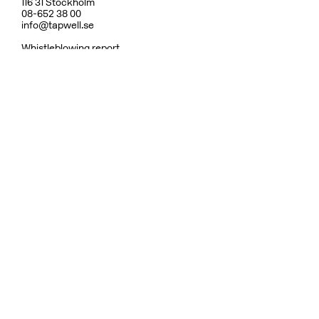
116 31 Stockholm
08-652 38 00
info@tapwell.se
Whistleblowing report
Om Tapwell
Om våra ytor
Skötselråd
Vanliga frågor
Integritetspolicy
Garanti
Ångerrätt & Returpolicy
Användarvillkor
Hållbarhet
Reservdelar
Dusch
Köksblandare
Diskhoar
Tvättställsblandare
Inbyggnad
Badrumstillbehör
Ytor
Fler varumärken:
Bricmate
Haven
Rooh