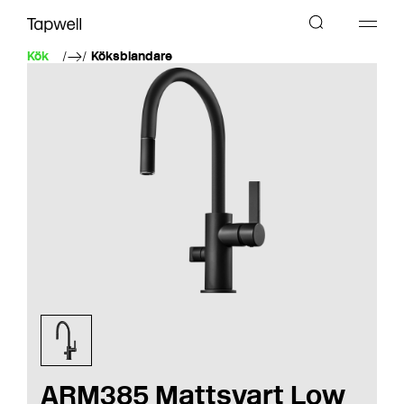
Kök
Köksblandare
ARM385 Mattsvart Low