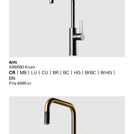
Arm
ARM180 Krom
CR
MB
LU
CU
BR
BC
HG
BrBC
BrHG
BN
Pris 4495 kr