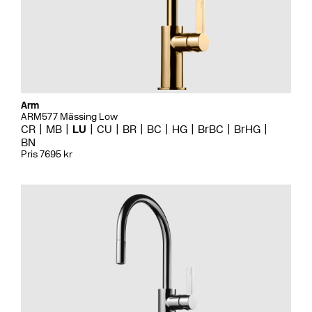
Arm
ARM577 Mässing Low
CR
MB
LU
CU
BR
BC
HG
BrBC
BrHG
BN
Pris 7695 kr