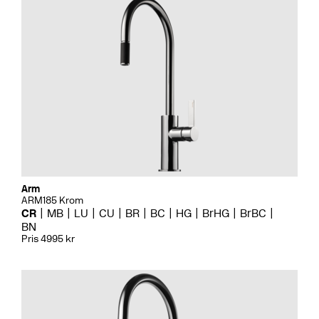
Arm
ARM185 Krom
CR
MB
LU
CU
BR
BC
HG
BrHG
BrBC
BN
Pris 4995 kr