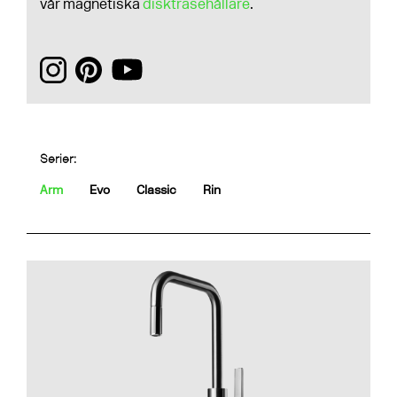
vår magnetiska
disktrasehållare
.
Serier:
Arm
Evo
Classic
Rin