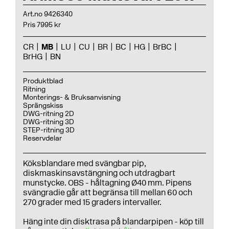
Art.no 9426340
Pris 7995 kr
CR
MB
LU
CU
BR
BC
HG
BrBC
BrHG
BN
Produktblad
Ritning
Monterings- & Bruksanvisning
Sprängskiss
DWG-ritning 2D
DWG-ritning 3D
STEP-ritning 3D
Reservdelar
Köksblandare med svängbar pip,
diskmaskinsavstängning och utdragbart
munstycke. OBS - håltagning Ø40 mm. Pipens
svängradie går att begränsa till mellan 60 och
270 grader med 15 graders intervaller.
Häng inte din disktrasa på blandarpipen - köp till