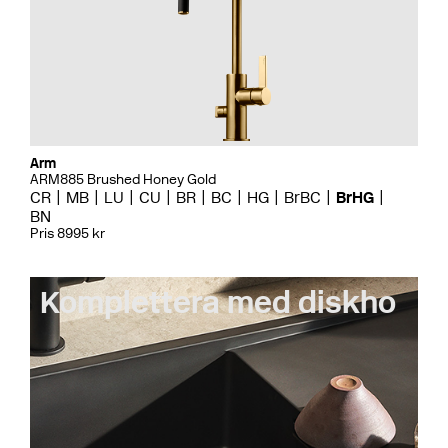
Arm
ARM885 Brushed Honey Gold
CR
MB
LU
CU
BR
BC
HG
BrBC
BrHG
BN
Pris 8995 kr
Komplettera med diskho