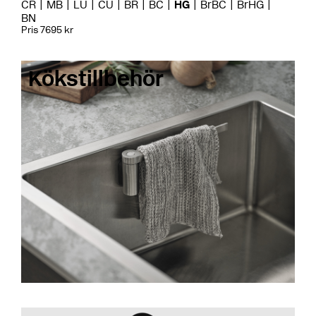
CR
MB
LU
CU
BR
BC
HG
BrBC
BrHG
BN
Pris 7695 kr
Kökstillbehör