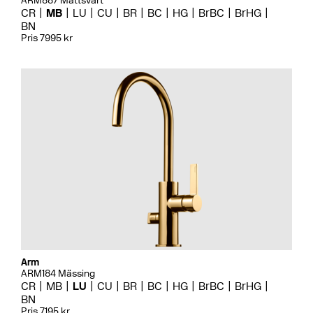
ARM887 Mattsvart
CR
MB
LU
CU
BR
BC
HG
BrBC
BrHG
BN
Pris 7995 kr
Arm
ARM184 Mässing
CR
MB
LU
CU
BR
BC
HG
BrBC
BrHG
BN
Pris 7195 kr