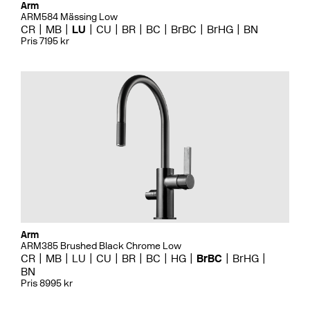
Arm
ARM584 Mässing Low
CR
MB
LU
CU
BR
BC
BrBC
BrHG
BN
Pris 7195 kr
Arm
ARM385 Brushed Black Chrome Low
CR
MB
LU
CU
BR
BC
HG
BrBC
BrHG
BN
Pris 8995 kr