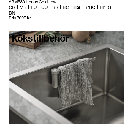
ARM580 Honey Gold Low
CR
MB
LU
CU
BR
BC
HG
BrBC
BrHG
BN
Pris 7695 kr
Kökstillbehör