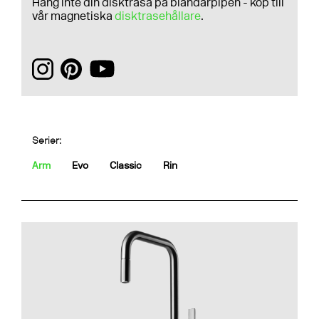
Häng inte din disktrasa på blandarpipen - köp till
vår magnetiska
disktrasehållare
.
Serier:
Arm
Evo
Classic
Rin