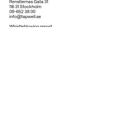
Renstiernas Gata 31
116 31 Stockholm
08-652 38 00
info@tapwell.se
Whistleblowing report
Om Tapwell
Om våra ytor
Skötselråd
Vanliga frågor
Integritetspolicy
Garanti
Ångerrätt & Returpolicy
Användarvillkor
Hållbarhet
Reservdelar
Dusch
Köksblandare
Diskhoar
Tvättställsblandare
Inbyggnad
Badrumstillbehör
Ytor
Fler varumärken:
Bricmate
Haven