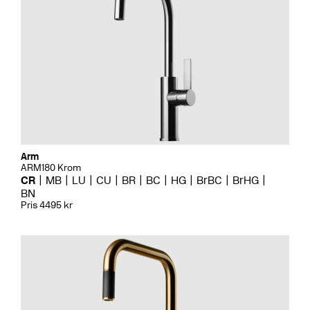
Arm
ARM180 Krom
CR
MB
LU
CU
BR
BC
HG
BrBC
BrHG
BN
Pris 4495 kr