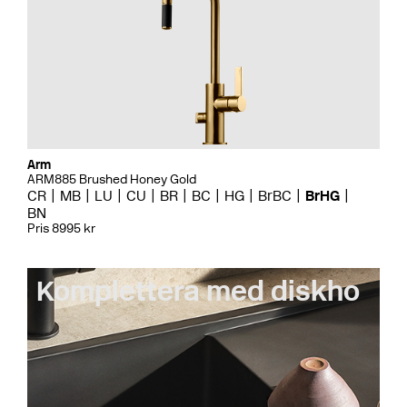
Arm
ARM885 Brushed Honey Gold
CR
MB
LU
CU
BR
BC
HG
BrBC
BrHG
BN
Pris 8995 kr
Komplettera med diskho