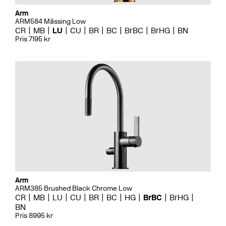
Arm
ARM584 Mässing Low
CR
MB
LU
CU
BR
BC
BrBC
BrHG
BN
Pris 7195 kr
Arm
ARM385 Brushed Black Chrome Low
CR
MB
LU
CU
BR
BC
HG
BrBC
BrHG
BN
Pris 8995 kr