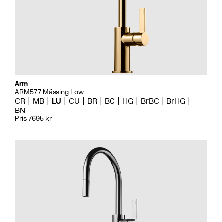
Arm
ARM577 Mässing Low
CR
MB
LU
CU
BR
BC
HG
BrBC
BrHG
BN
Pris 7695 kr