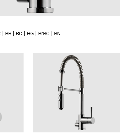
R
BR
BC
HG
BrBC
BN