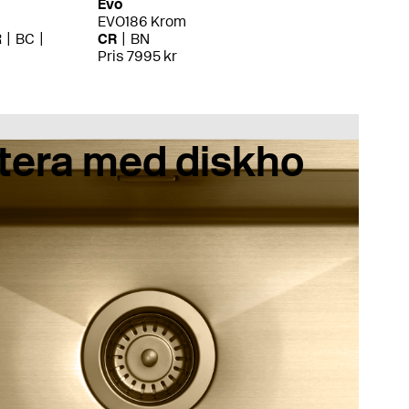
Evo
EVO186 Krom
R
BC
CR
BN
Pris 7995 kr
tera med diskho