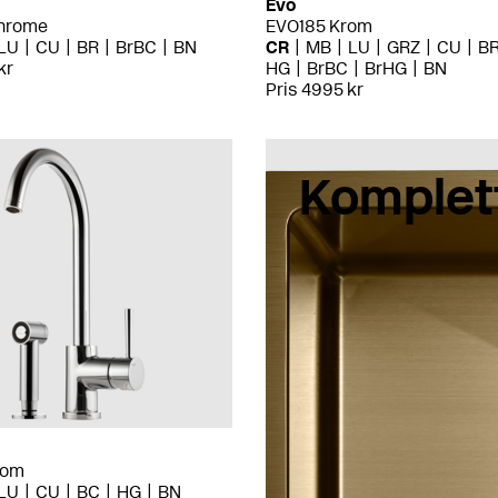
Evo
hrome
EVO185 Krom
LU
CU
BR
BrBC
BN
CR
MB
LU
GRZ
CU
B
kr
HG
BrBC
BrHG
BN
Pris 4995 kr
Komplet
rom
LU
CU
BC
HG
BN