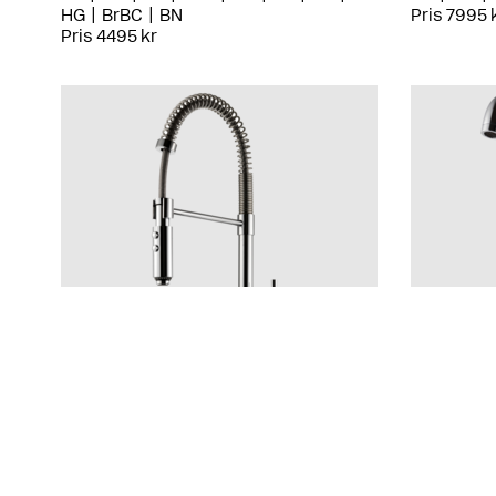
HG
BrBC
BN
Pris 7995 
Pris 4495 kr
Evo
Evo
EVO176 Krom
EVO980 K
CR
BN
CR
MB
Pris 7195 kr
HG
BrBC
Pris 4495 