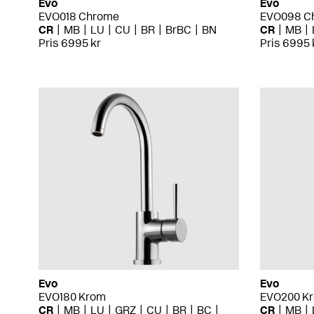
Evo
Evo
EVO018 Chrome
EVO098 C
CR
MB
LU
CU
BR
BrBC
BN
CR
MB
Pris 6995 kr
Pris 6995 
Evo
Evo
EVO180 Krom
EVO200 K
CR
MB
LU
GRZ
CU
BR
BC
CR
MB