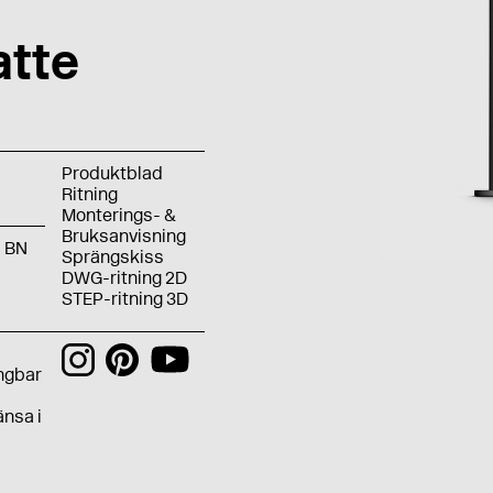
tte
Produktblad
Ritning
Monterings- &
Bruksanvisning
BN
Sprängskiss
DWG-ritning 2D
STEP-ritning 3D
ngbar
änsa i