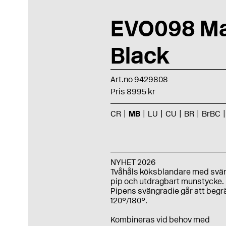
EVO098 Ma
Black
Art.no 9429808
Pris 8995 kr
CR
MB
LU
CU
BR
BrBC
NYHET 2026
Tvåhåls köksblandare med svä
pip och utdragbart munstycke.
Pipens svängradie går att begr
120°/180°.
Kombineras vid behov med