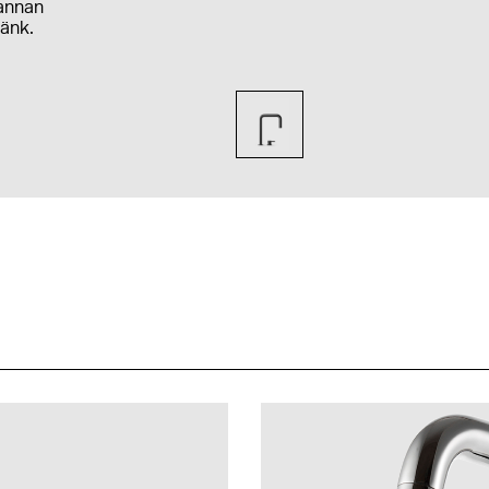
 annan
änk.