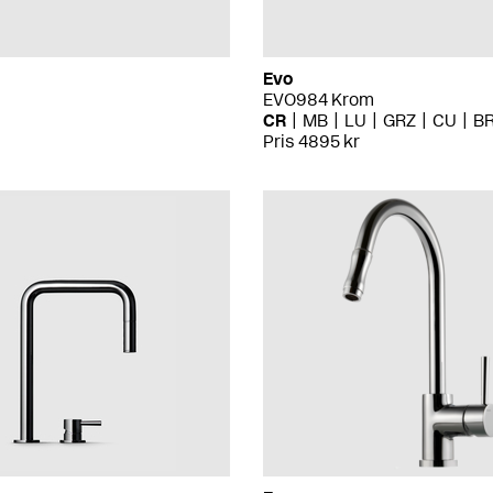
Evo
EVO984 Krom
CR
MB
LU
GRZ
CU
B
Pris 4895 kr