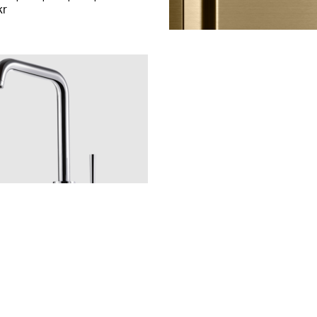
kr
rom
LU
GRZ
CU
BR
BC
BrHG
BN
kr