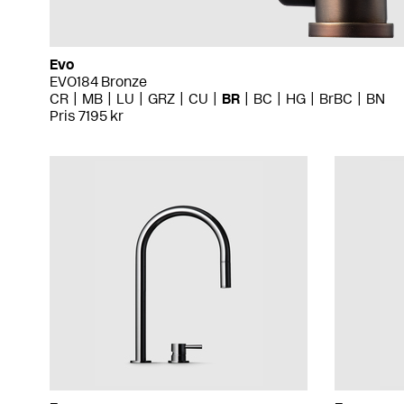
Evo
EVO184 Bronze
CR
MB
LU
GRZ
CU
BR
BC
HG
BrBC
BN
Pris 7195 kr