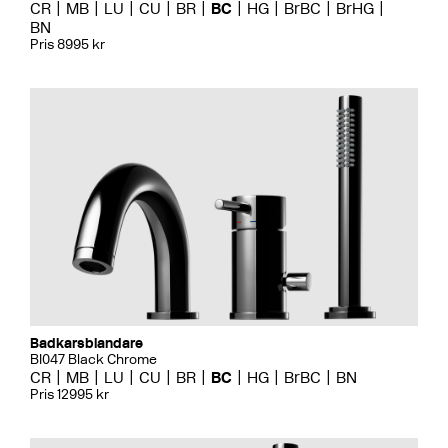
CR
MB
LU
CU
BR
BC
HG
BrBC
BrHG
BN
Pris 8995 kr
Badkarsblandare
BI047 Black Chrome
CR
MB
LU
CU
BR
BC
HG
BrBC
BN
Pris 12995 kr