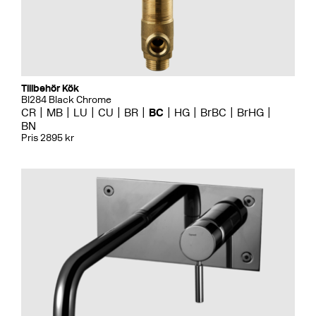
Tillbehör Kök
BI284 Black Chrome
CR
MB
LU
CU
BR
BC
HG
BrBC
BrHG
BN
Pris 2895 kr