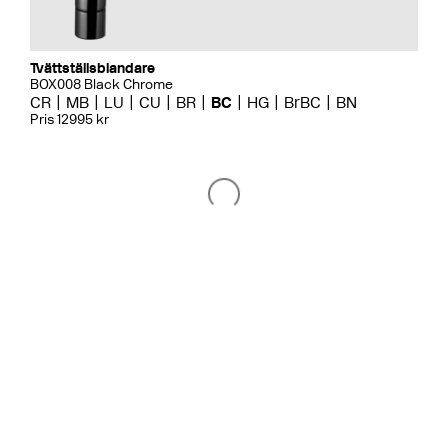
Tvättställsblandare
BOX008 Black Chrome
CR
MB
LU
CU
BR
BC
HG
BrBC
BN
Pris 12995 kr
Badkarsblandare
BOX026 Black Chrome