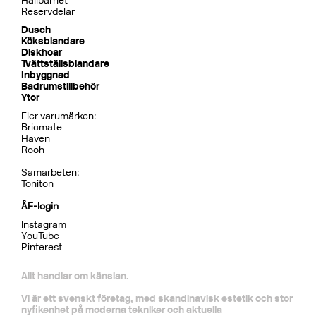
Dusch
BOX7268 ED2 Black Chrome
CR
MB
LU
CU
BR
BC
HG
BrBC
BN
Pris 32995 kr