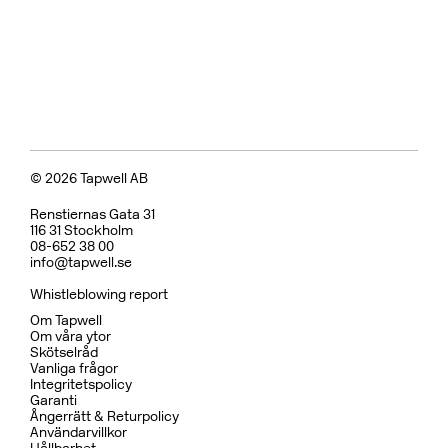
CR
MB
LU
CU
BR
BC
HG
BrBC
BN
Pris 18995 kr
Koppar
BOX7200 ED2 Black Chrome
CR
MB
CU
BC
HG
BN
Pris 29995 kr