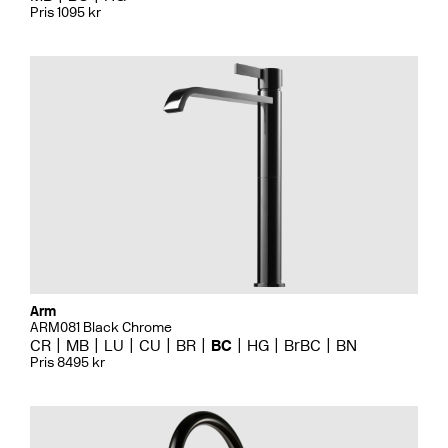
Pris 1095 kr
Arm
ARM081 Black Chrome
CR
MB
LU
CU
BR
BC
HG
BrBC
BN
Pris 8495 kr