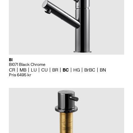
Bi
BI071 Black Chrome
CR
MB
LU
CU
BR
BC
HG
BrBC
BN
Pris 6495 kr