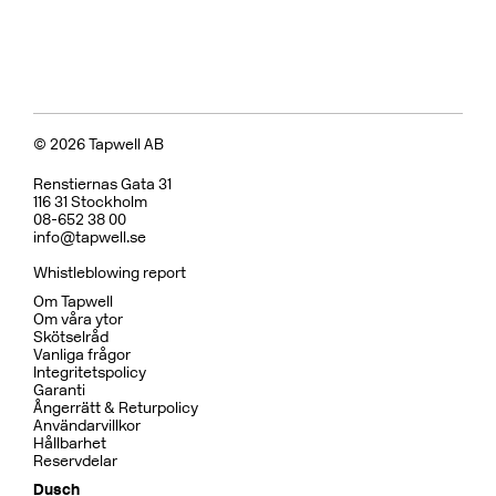
Koppar
BOX7200 ED2 Black Chrome
CR
MB
CU
BC
HG
BN
Pris 29995 kr