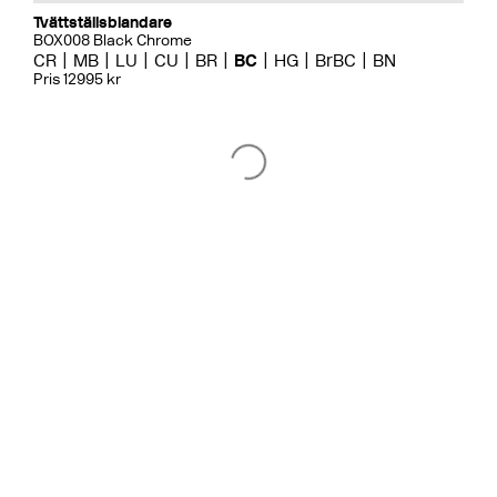
Tvättställsblandare
BOX008 Black Chrome
CR
MB
LU
CU
BR
BC
HG
BrBC
BN
Pris 12995 kr
Badkarsblandare
BOX026 Black Chrome
CR
MB
LU
CU
BR
BC
HG
BrBC
BN
Pris 18995 kr