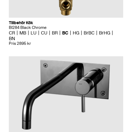
Tillbehör Kök
BI284 Black Chrome
CR
MB
LU
CU
BR
BC
HG
BrBC
BrHG
BN
Pris 2895 kr