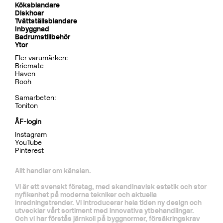
Dusch
BOX7268 ED2 Black Chrome
CR
MB
LU
CU
BR
BC
HG
BrBC
BN
Pris 32995 kr