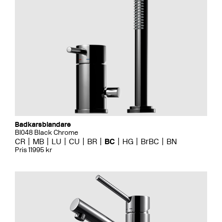
Badkarsblandare
BI048 Black Chrome
CR
MB
LU
CU
BR
BC
HG
BrBC
BN
Pris 11995 kr