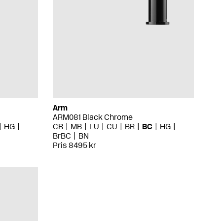
Arm
ARM081 Black Chrome
HG
CR
MB
LU
CU
BR
BC
HG
BrBC
BN
Pris 8495 kr