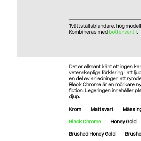
Tvättställsblandare, hög modell
Kombineras med
bottenventil
.
Det är allmänt känt att ingen ka
vetenskapliga förklaring i att l
en del av anledningen att rymden
Black Chrome är en mörkare nya
fiction. Legeringen innehåller p
djup.
Krom
Mattsvart
Mässin
Black Chrome
Honey Gold
Brushed Honey Gold
Brushe