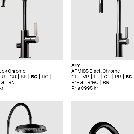
Arm
ack Chrome
ARM185 Black Chrome
LU
CU
BR
BC
HG
CR
MB
LU
CU
BR
BC
HG
BN
BrHG
BrBC
BN
kr
Pris 8995 kr