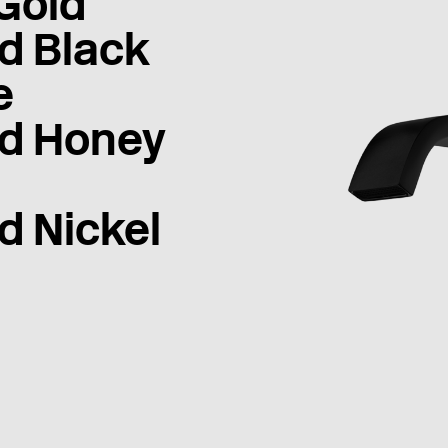
Gold
d Black
e
d Honey
d Nickel