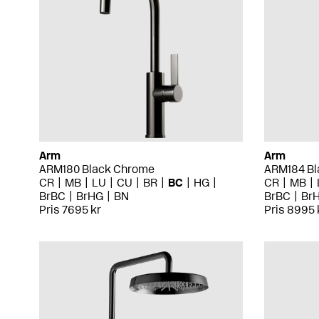
Arm
Arm
ARM180 Black Chrome
ARM184 Bl
CR
MB
LU
CU
BR
BC
HG
CR
MB
BrBC
BrHG
BN
BrBC
Br
Pris 7695 kr
Pris 8995 