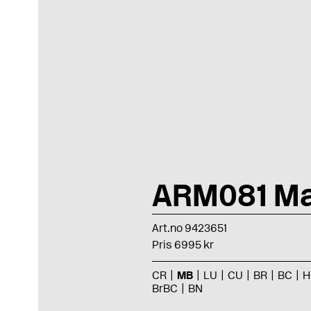
ARM081 Ma
Art.no 9423651
Pris 6995 kr
CR
MB
LU
CU
BR
BC
H
BrBC
BN