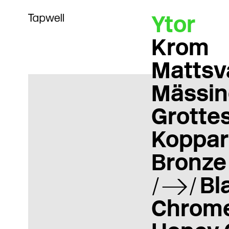
Ytor
Krom
Mattsv
Mässin
Grotte
Koppar
Bronze
Bl
Chrom