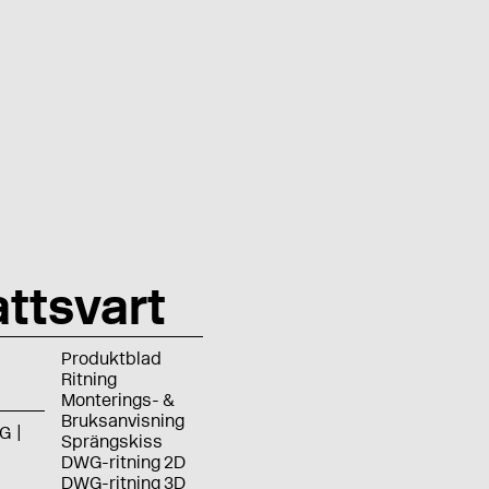
ttsvart
Produktblad
Ritning
Monterings- &
Bruksanvisning
G
Sprängskiss
DWG-ritning 2D
DWG-ritning 3D