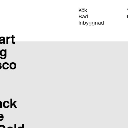
Kök
Bad
Inbyggnad
art
g
sco
ack
e