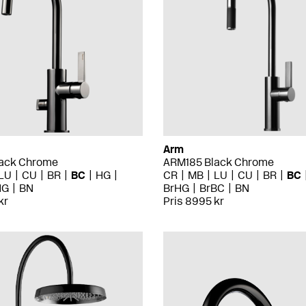
Arm
ack Chrome
ARM185 Black Chrome
LU
CU
BR
BC
HG
CR
MB
LU
CU
BR
BC
HG
BN
BrHG
BrBC
BN
kr
Pris 8995 kr