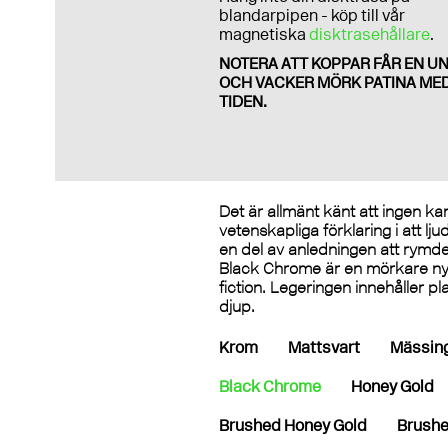
blandarpipen - köp till vår
magnetiska
disktrasehållare
.
NOTERA ATT KOPPAR FÅR EN UN
OCH VACKER MÖRK PATINA ME
TIDEN.
Det är allmänt känt att ingen ka
vetenskapliga förklaring i att l
en del av anledningen att rymden
Black Chrome är en mörkare nya
fiction. Legeringen innehåller p
djup.
Krom
Mattsvart
Mässin
Black Chrome
Honey Gold
Brushed Honey Gold
Brushe