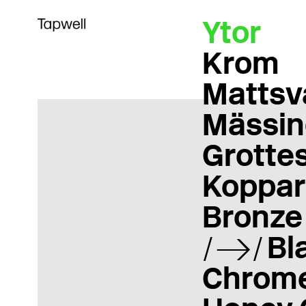
Ytor
Krom
Mattsv
Mässin
Grotte
Koppar
Bronze
Bl
Chrom