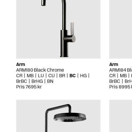
Arm
Arm
ARM180 Black Chrome
ARM184 Bl
CR
MB
LU
CU
BR
BC
HG
CR
MB
BrBC
BrHG
BN
BrBC
Br
Pris 7695 kr
Pris 8995 