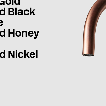
Gold
d Black
e
d Honey
d Nickel