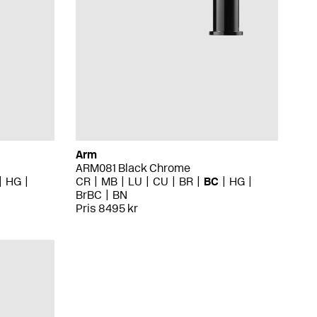
Arm
ARM081 Black Chrome
HG
CR
MB
LU
CU
BR
BC
HG
BrBC
BN
Pris 8495 kr