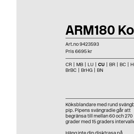
ARM180 Ko
Art.no 9423593
Pris 6695 kr
CR
MB
LU
CU
BR
BC
H
BrBC
BrHG
BN
Köksblandare med rund sväng
pip. Pipens svängradie går att
begränsa till mellan 60 och 270
grader med 15 graders intervalle
Häng inte din disktrasa på