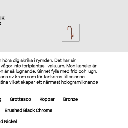
IK
D
n höra dig skrika i rymden. Det har sin
judvågor inte fortplantas i vakuum. Men kanske är
 är så lugnande. Sinnet fylls med frid och lugn.
ns av krom som för tankarna till science
latina vilket skapar ett närmast hologramliknande
g
Grottesco
Koppar
Bronze
Brushed Black Chrome
d Nickel