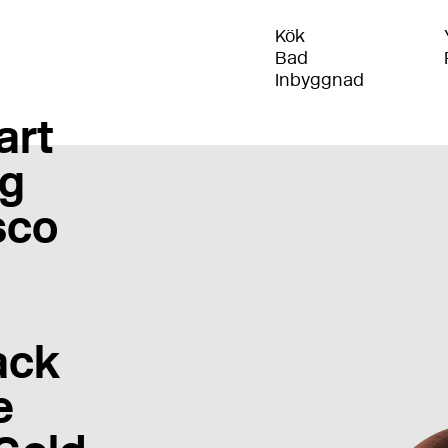
Kök
Bad
Inbyggnad
art
g
sco
ack
e