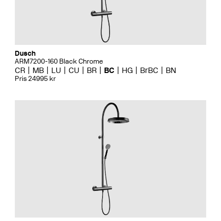
Dusch
ARM7200-160 Black Chrome
CR
MB
LU
CU
BR
BC
HG
BrBC
BN
Pris 24995 kr