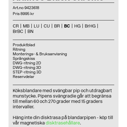
Art.no 9423618
Pris 8995 kr
CR
MB
LU
CU
BR
BC
HG
BrHG
BrBC
BN
Produktblad
Ritning
Monterings- & Bruksanvisning
Sprängskiss
DWG-ritning 2D
DWG-ritning 3D
STEP-ritning 3D
Reservdelar
Köksblandare med svängbar pip och utdragbart
munstycke. Pipens svängradie går att begränsa
till mellan 60 och 270 grader med 15 graders
intervaller.
Häng inte din disktrasa på blandarpipen - köp till
vår magnetiska
disktrasehållare
.