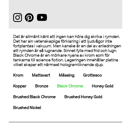
Det är allmänt känt att ingen kan höra dig skrika i rymden.
Det har sin vetenskapliga förklaring i att ljudvågor inte
fortplantas i vakuum. Men kanske är en del av anledningen
att rymden är så lugnande. Sinnet fylls med frid och lugn.
Black Chrome är en mörkare nyans av krom som för
tankarna till science fiction. Legeringen innehåller platina
vilket skapar ett närmast hologramliknande djup.
Krom
Mattsvart
Mässing
Grottesco
Koppar
Bronze
Black Chrome
Honey Gold
Brushed Black Chrome
Brushed Honey Gold
Brushed Nickel