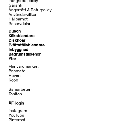
Integritetspolicy
Garanti
Ångerrätt & Returpolicy
Användarvillkor
Hållbarhet
Reservdelar
Dusch
Köksblandare
Diskhoar
Tvättställsblandare
Inbyggnad
Badrumstillbehör
Ytor
Fler varumärken:
Bricmate
Haven
Rooh
Samarbeten:
Toniton
ÅF-login
Instagram
YouTube
Pinterest