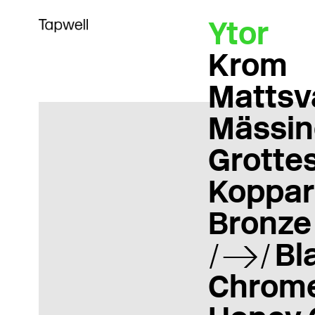
Ytor
Krom
Mattsv
Mässin
Grotte
Koppar
Bronze
Bl
Chrom