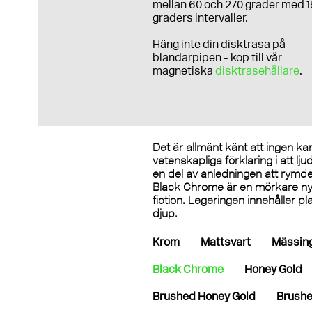
mellan 60 och 270 grader med 1
graders intervaller.
Häng inte din disktrasa på
blandarpipen - köp till vår
magnetiska
disktrasehållare
.
Det är allmänt känt att ingen ka
vetenskapliga förklaring i att l
en del av anledningen att rymden
Black Chrome är en mörkare nya
fiction. Legeringen innehåller p
djup.
Krom
Mattsvart
Mässin
Black Chrome
Honey Gold
Brushed Honey Gold
Brushe