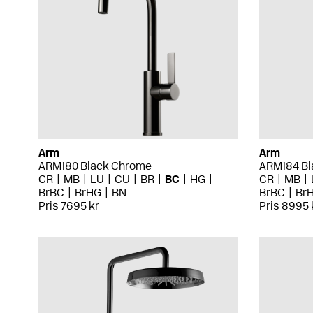
Arm
Arm
ARM180 Black Chrome
ARM184 Bl
CR
MB
LU
CU
BR
BC
HG
CR
MB
BrBC
BrHG
BN
BrBC
Br
Pris 7695 kr
Pris 8995 