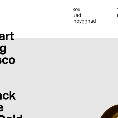
Kök
Bad
Inbyggnad
art
g
sco
ack
e