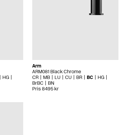
Arm
ARM081 Black Chrome
HG
CR
MB
LU
CU
BR
BC
HG
BrBC
BN
Pris 8495 kr