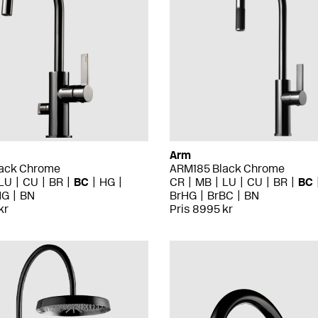
Arm
ack Chrome
ARM185 Black Chrome
LU
CU
BR
BC
HG
CR
MB
LU
CU
BR
BC
HG
BN
BrHG
BrBC
BN
kr
Pris 8995 kr