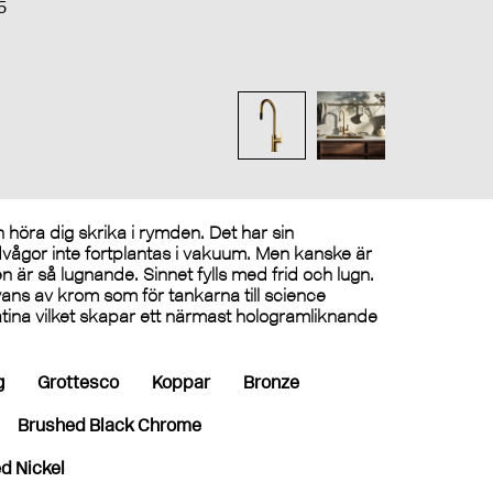
5
n höra dig skrika i rymden. Det har sin
judvågor inte fortplantas i vakuum. Men kanske är
 är så lugnande. Sinnet fylls med frid och lugn.
ns av krom som för tankarna till science
latina vilket skapar ett närmast hologramliknande
g
Grottesco
Koppar
Bronze
Brushed Black Chrome
d Nickel