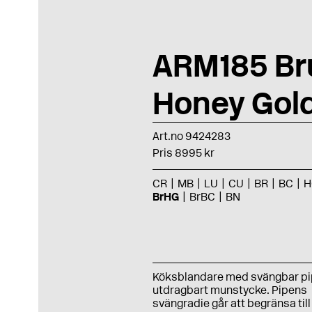
ARM185 Br
Honey Gol
Art.no 9424283
Pris 8995 kr
CR
MB
LU
CU
BR
BC
H
BrHG
BrBC
BN
Köksblandare med svängbar pi
utdragbart munstycke. Pipens
svängradie går att begränsa till