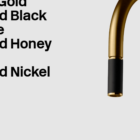
Gold
d Black
e
d Honey
d Nickel