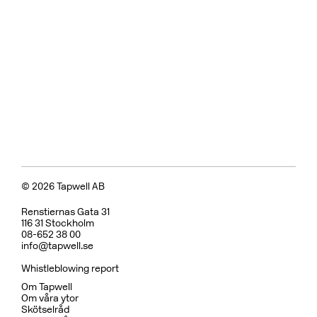
Badkarsblandare
BOX026 Black Chrome
CR
MB
LU
CU
BR
BC
HG
BrBC
BN
Pris 18995 kr
Koppar
BOX7200 ED2 Black Chrome
CR
MB
CU
BC
HG
BN