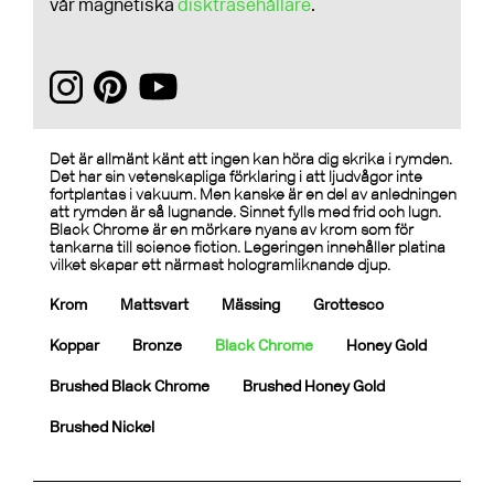
vår magnetiska
disktrasehållare
.
Det är allmänt känt att ingen kan höra dig skrika i rymden.
Det har sin vetenskapliga förklaring i att ljudvågor inte
fortplantas i vakuum. Men kanske är en del av anledningen
att rymden är så lugnande. Sinnet fylls med frid och lugn.
Black Chrome är en mörkare nyans av krom som för
tankarna till science fiction. Legeringen innehåller platina
vilket skapar ett närmast hologramliknande djup.
Krom
Mattsvart
Mässing
Grottesco
Koppar
Bronze
Black Chrome
Honey Gold
Brushed Black Chrome
Brushed Honey Gold
Brushed Nickel