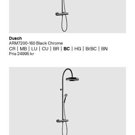
Dusch
ARM7200-160 Black Chrome
CR
MB
LU
CU
BR
BC
HG
BrBC
BN
Pris 24995 kr