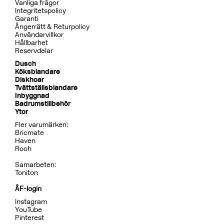
Pris 29995 kr
Dusch
BOX7268 ED2 Black Chrome
CR
MB
LU
CU
BR
BC
HG
BrBC
BN
Pris 32995 kr