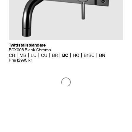
Tvättställsblandare
BOX008 Black Chrome
CR
MB
LU
CU
BR
BC
HG
BrBC
BN
Pris 12995 kr