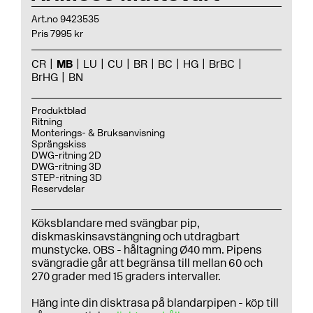
Art.no 9423535
Pris 7995 kr
CR
MB
LU
CU
BR
BC
HG
BrBC
BrHG
BN
Produktblad
Ritning
Monterings- & Bruksanvisning
Sprängskiss
DWG-ritning 2D
DWG-ritning 3D
STEP-ritning 3D
Reservdelar
Köksblandare med svängbar pip,
diskmaskinsavstängning och utdragbart
munstycke. OBS - håltagning Ø40 mm. Pipens
svängradie går att begränsa till mellan 60 och
270 grader med 15 graders intervaller.
Häng inte din disktrasa på blandarpipen - köp till