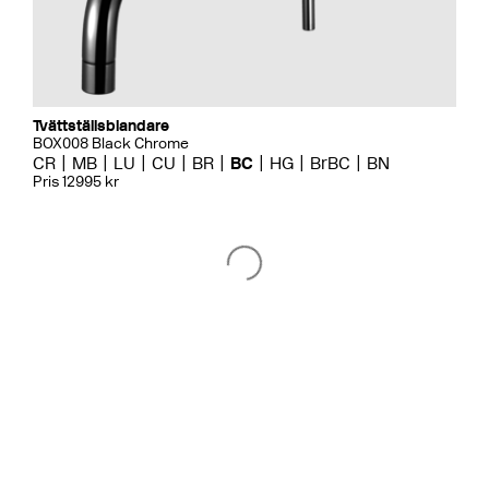
Tvättställsblandare
BOX008 Black Chrome
CR
MB
LU
CU
BR
BC
HG
BrBC
BN
Pris 12995 kr