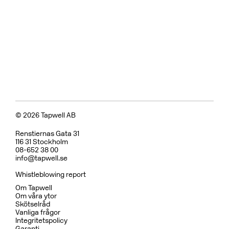
Badkarsblandare
BOX026 Black Chrome
CR
MB
LU
CU
BR
BC
HG
BrBC
BN
Pris 18995 kr
Koppar
BOX7200 ED2 Black Chrome
CR
MB
CU
BC
HG
BN
Pris 29995 kr