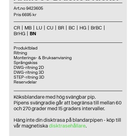
Art.no 9423605
Pris 6695 kr
CR
MB
LU
CU
BR
BC
HG
BrBC
BrHG
BN
Produktblad
Ritning
Monterings- & Bruksanvisning
Sprängskiss
DWG-ritning 2D
DWG-ritning 3D
STEP-ritning 3D
Reservdelar
Köksblandare med hög svängbar pip.
Pipens svängradie går att begränsa till mellan 60
och 270 grader med 15 graders intervaller.
Häng inte din disktrasa på blandarpipen - köp till
vår magnetiska
disktrasehållare
.