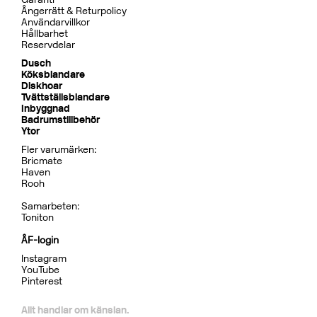
Dusch
BOX7268 ED2 Black Chrome
CR
MB
LU
CU
BR
BC
HG
BrBC
BN
Pris 32995 kr