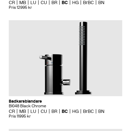
CR
MB
LU
CU
BR
BC
HG
BrBC
BN
Pris 12995 kr
Badkarsblandare
BI048 Black Chrome
CR
MB
LU
CU
BR
BC
HG
BrBC
BN
Pris 11995 kr