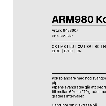
ARM980 K
Art.no 9423607
Pris 6695 kr
CR
MB
LU
CU
BR
BC
H
BrBC
BrHG
BN
Köksblandare med hög svängb
pip.
Pipens svängradie går att beg
till mellan 60 och 270 grader me
graders intervaller.
Häng inte din disktrasa på