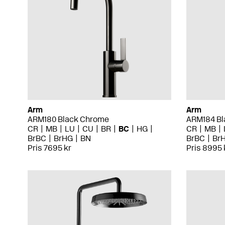
Arm
Arm
ARM180 Black Chrome
ARM184 Bl
CR
MB
LU
CU
BR
BC
HG
CR
MB
BrBC
BrHG
BN
BrBC
Br
Pris 7695 kr
Pris 8995 