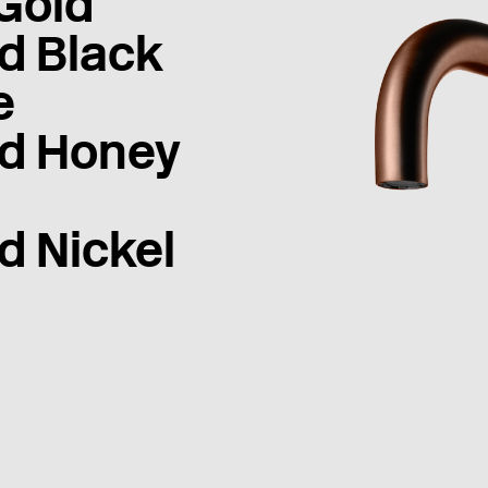
Gold
d Black
e
d Honey
d Nickel