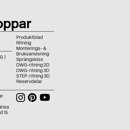
oppar
Produktblad
Ritning
Monterings- &
Bruksanvisning
G
Sprängskiss
DWG-ritning 2D
DWG-ritning 3D
STEP-ritning 3D
Reservdelar
ar
ränsa
d 15