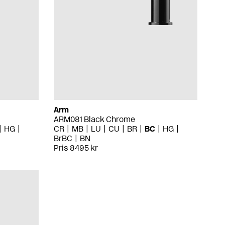
Arm
ARM081 Black Chrome
HG
CR
MB
LU
CU
BR
BC
HG
BrBC
BN
Pris 8495 kr