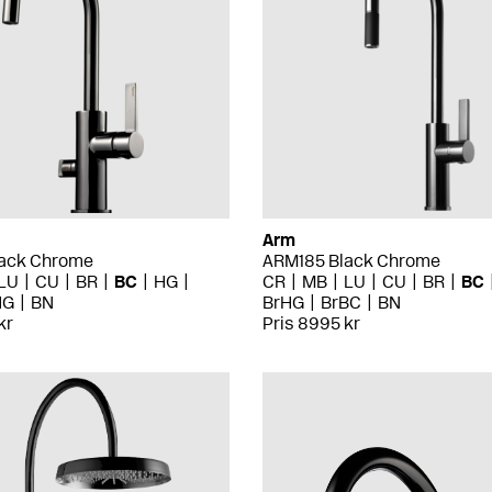
Arm
ack Chrome
ARM185 Black Chrome
LU
CU
BR
BC
HG
CR
MB
LU
CU
BR
BC
HG
BN
BrHG
BrBC
BN
kr
Pris 8995 kr