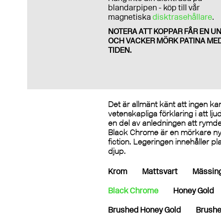
blandarpipen - köp till vår
magnetiska
disktrasehållare
.
NOTERA ATT KOPPAR FÅR EN UN
OCH VACKER MÖRK PATINA ME
TIDEN.
Det är allmänt känt att ingen ka
vetenskapliga förklaring i att l
en del av anledningen att rymden
Black Chrome är en mörkare nya
fiction. Legeringen innehåller p
djup.
Krom
Mattsvart
Mässin
Black Chrome
Honey Gold
Brushed Honey Gold
Brushe