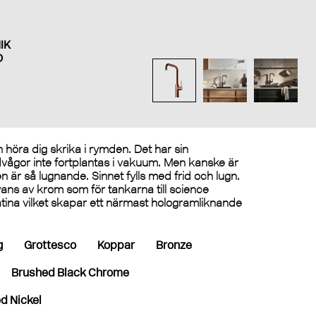
IK
D
n höra dig skrika i rymden. Det har sin
judvågor inte fortplantas i vakuum. Men kanske är
 är så lugnande. Sinnet fylls med frid och lugn.
ns av krom som för tankarna till science
latina vilket skapar ett närmast hologramliknande
g
Grottesco
Koppar
Bronze
Brushed Black Chrome
d Nickel