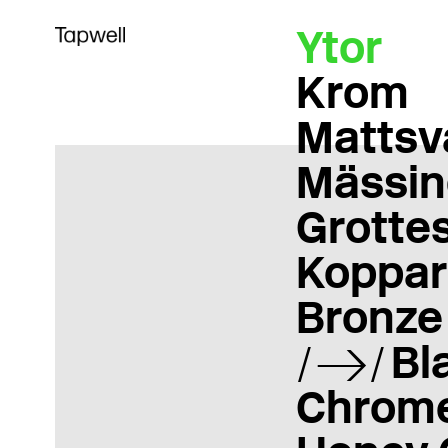
Ytor
Krom
Mattsv
Mässin
Grotte
Koppar
Bronze
Bl
Chrom