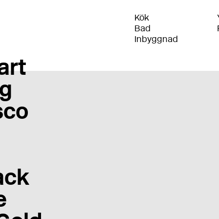
Kök
Bad
Inbyggnad
art
g
sco
ack
e