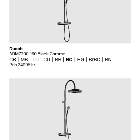
Dusch
ARM7200-160 Black Chrome
CR
MB
LU
CU
BR
BC
HG
BrBC
BN
Pris 24995 kr