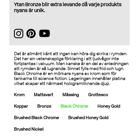
Ytan Bronze blir extra levande då varje produkts
nyans är unik.
Det är allmänt känt att ingen kan höra dig skrika i rymden.
Det har sin vetenskapliga förklaring i att ljudvågor inte
fortplantas i vakuum. Men kanske är en del av anledningen
att rymden är så lugnande. Sinnet fylls med frid och lugn.
Black Chrome är en mörkare nyans av krom som för
tankarna till science fiction. Legeringen innehåller platina
vilket skapar ett närmast hologramliknande djup.
Krom
Mattsvart
Mässing
Grottesco
Koppar
Bronze
Black Chrome
Honey Gold
Brushed Black Chrome
Brushed Honey Gold
Brushed Nickel