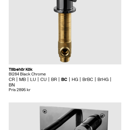
Tillbehör Kök
BI284 Black Chrome
CR
MB
LU
CU
BR
BC
HG
BrBC
BrHG
BN
Pris 2895 kr