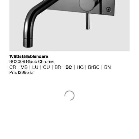
Tvättställsblandare
BOX008 Black Chrome
CR
MB
LU
CU
BR
BC
HG
BrBC
BN
Pris 12995 kr