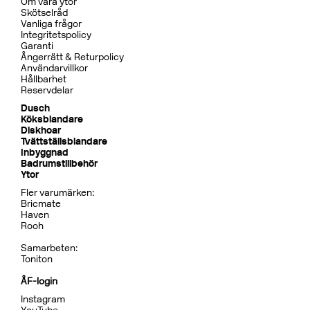
BOX7200 ED2 Black Chrome
CR
MB
CU
BC
HG
BN
Pris 29995 kr
Dusch
BOX7268 ED2 Black Chrome
CR
MB
LU
CU
BR
BC
HG
BrBC
BN
Pris 32995 kr