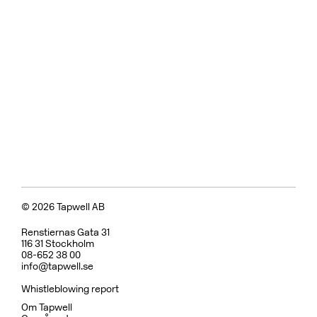
Badkarsblandare
BOX026 Black Chrome
CR
MB
LU
CU
BR
BC
HG
BrBC
BN
Pris 18995 kr
Koppar