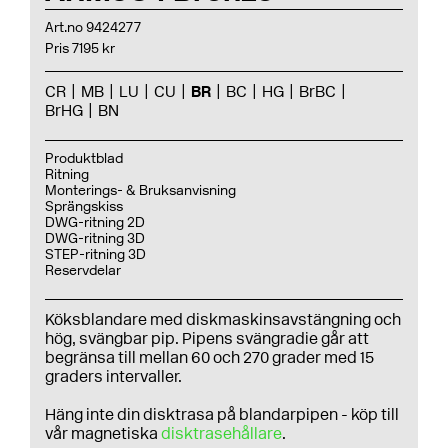
Art.no 9424277
Pris 7195 kr
CR
MB
LU
CU
BR
BC
HG
BrBC
BrHG
BN
Produktblad
Ritning
Monterings- & Bruksanvisning
Sprängskiss
DWG-ritning 2D
DWG-ritning 3D
STEP-ritning 3D
Reservdelar
Köksblandare med diskmaskinsavstängning och
hög, svängbar pip. Pipens svängradie går att
begränsa till mellan 60 och 270 grader med 15
graders intervaller.
Häng inte din disktrasa på blandarpipen - köp till
vår magnetiska
disktrasehållare
.