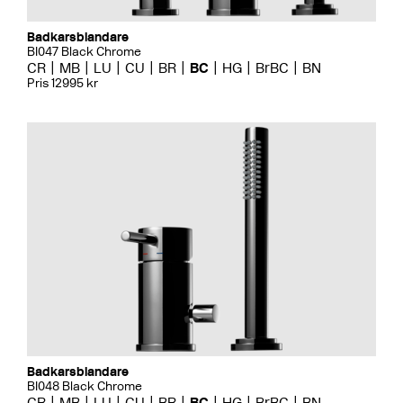
Badkarsblandare
BI047 Black Chrome
CR
MB
LU
CU
BR
BC
HG
BrBC
BN
Pris 12995 kr
Badkarsblandare
BI048 Black Chrome
CR
MB
LU
CU
BR
BC
HG
BrBC
BN