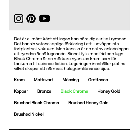
Det är allmänt känt att ingen kan höra dig skrika i rymden.
Det har sin vetenskapliga förklaring i att ljudvågor inte
fortplantas i vakuum. Men kanske är en del av anledningen
att rymden är så lugnande. Sinnet fylls med frid och lugn.
Black Chrome är en mörkare nyans av krom som för
tankarna till science fiction. Legeringen innehåller platina
vilket skapar ett närmast hologramliknande djup.
Krom
Mattsvart
Mässing
Grottesco
Koppar
Bronze
Black Chrome
Honey Gold
Brushed Black Chrome
Brushed Honey Gold
Brushed Nickel