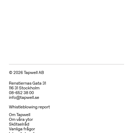
Badkarsblandare
BOX026 Black Chrome
CR
MB
LU
CU
BR
BC
HG
BrBC
BN
Pris 18995 kr
Koppar
BOX7200 ED2 Black Chrome
CR
MB
CU
BC
HG
BN
Pris 29995 kr