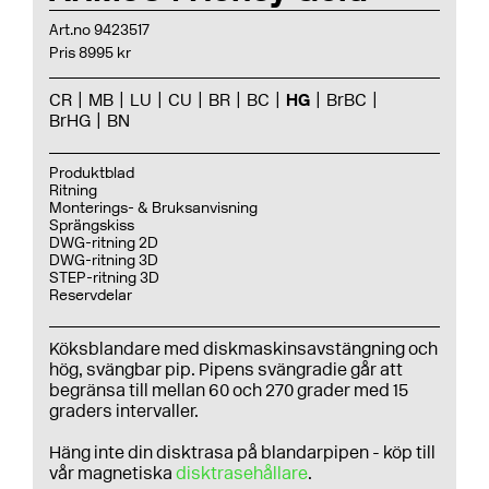
Art.no 9423517
Pris 8995 kr
CR
MB
LU
CU
BR
BC
HG
BrBC
BrHG
BN
Produktblad
Ritning
Monterings- & Bruksanvisning
Sprängskiss
DWG-ritning 2D
DWG-ritning 3D
STEP-ritning 3D
Reservdelar
Köksblandare med diskmaskinsavstängning och
hög, svängbar pip. Pipens svängradie går att
begränsa till mellan 60 och 270 grader med 15
graders intervaller.
Häng inte din disktrasa på blandarpipen - köp till
vår magnetiska
disktrasehållare
.