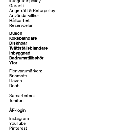
Dusch
BOX7268 ED2 Black Chrome
CR
MB
LU
CU
BR
BC
HG
BrBC
BN
Pris 32995 kr