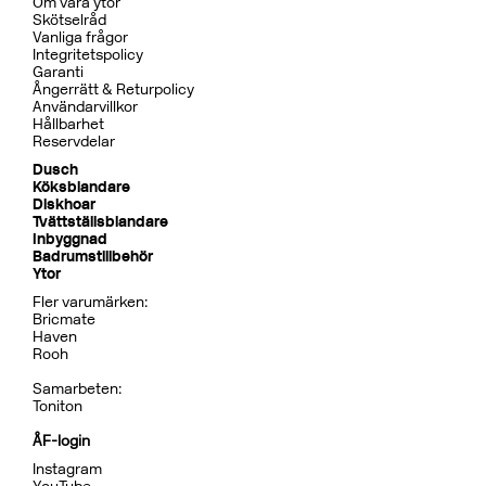
BOX7200 ED2 Black Chrome
CR
MB
CU
BC
HG
BN
Pris 29995 kr
Dusch
BOX7268 ED2 Black Chrome
CR
MB
LU
CU
BR
BC
HG
BrBC
BN
Pris 32995 kr