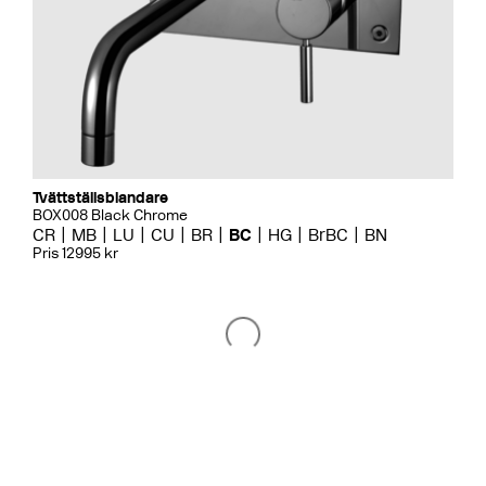
Tvättställsblandare
BOX008 Black Chrome
CR
MB
LU
CU
BR
BC
HG
BrBC
BN
Pris 12995 kr