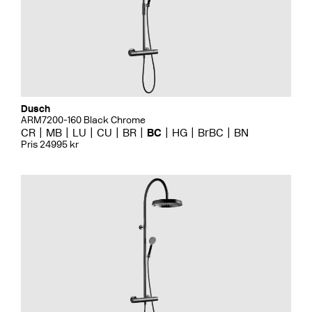
Dusch
ARM7200-160 Black Chrome
CR
MB
LU
CU
BR
BC
HG
BrBC
BN
Pris 24995 kr