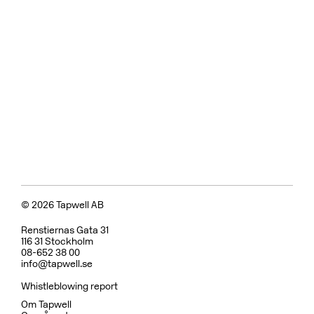
Badkarsblandare
BOX026 Black Chrome
CR
MB
LU
CU
BR
BC
HG
BrBC
BN
Pris 18995 kr
Koppar