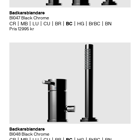
Badkarsblandare
BI047 Black Chrome
CR
MB
LU
CU
BR
BC
HG
BrBC
BN
Pris 12995 kr
Badkarsblandare
BI048 Black Chrome
CR
MB
LU
CU
BR
BC
HG
BrBC
BN