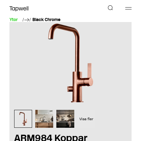
Ytor
Black Chrome
Visa fler
ARM984 Koppar