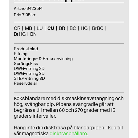
Art.no 9423514
Pris 7195 kr
CR
MB
LU
CU
BR
BC
HG
BrBC
BrHG
BN
Produktblad
Ritning
Monterings- & Bruksanvisning
Sprängskiss
DWG-ritning 2D
DWG-ritning 3D
STEP-ritning 3D
Reservdelar
Köksblandare med diskmaskinsavstängning och
hög, svängbar pip. Pipens svängradie går att
begränsa till mellan 60 och 270 grader med 15
graders intervaller.
Häng inte din disktrasa på blandarpipen - köp till
vår magnetiska
disktrasehållare
.