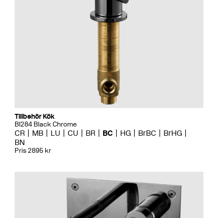
Tillbehör Kök
BI284 Black Chrome
CR
MB
LU
CU
BR
BC
HG
BrBC
BrHG
BN
Pris 2895 kr