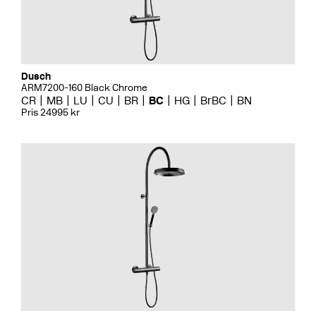
Dusch
ARM7200-160 Black Chrome
CR
MB
LU
CU
BR
BC
HG
BrBC
BN
Pris 24995 kr