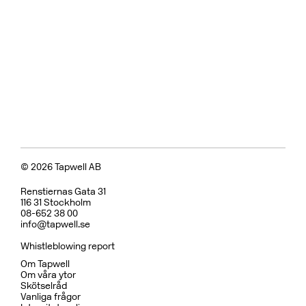
Badkarsblandare
BOX026 Black Chrome
CR
MB
LU
CU
BR
BC
HG
BrBC
BN
Pris 18995 kr
Koppar
BOX7200 ED2 Black Chrome
CR
MB
CU
BC
HG
BN
Pris 29995 kr