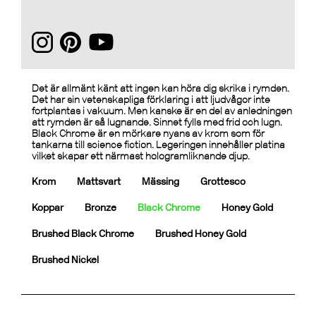
Det är allmänt känt att ingen kan höra dig skrika i rymden.
Det har sin vetenskapliga förklaring i att ljudvågor inte
fortplantas i vakuum. Men kanske är en del av anledningen
att rymden är så lugnande. Sinnet fylls med frid och lugn.
Black Chrome är en mörkare nyans av krom som för
tankarna till science fiction. Legeringen innehåller platina
vilket skapar ett närmast hologramliknande djup.
Krom
Mattsvart
Mässing
Grottesco
Koppar
Bronze
Black Chrome
Honey Gold
Brushed Black Chrome
Brushed Honey Gold
Brushed Nickel