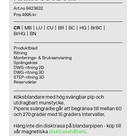
Art.no 9423632
Pris 4995 kr
CR
MB
LU
CU
BR
BC
HG
BrBC
BrHG
BN
Produktblad
Ritning
Monterings- & Bruksanvisning
Sprängskiss
DWG-ritning 2D
DWG-ritning 3D
STEP-ritning 3D
Reservdelar
Köksblandare med hög svängbar pip och
utdragbart munstycke.
Pipens svängradie går att begränsa till mellan 60
och 270 grader med 15 graders intervaller.
Häng inte din disktrasa på blandarpipen - köp till
vår magnetiska
disktrasehållare
.