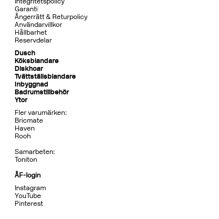
Dusch
BOX7268 ED2 Black Chrome
CR
MB
LU
CU
BR
BC
HG
BrBC
BN
Pris 32995 kr