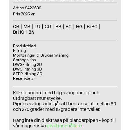
Art.no 9423639
Pris 7695 kr
CR
MB
LU
CU
BR
BC
HG
BrBC
BrHG
BN
Produktblad
Ritning
Monterings- & Bruksanvisning
Sprängskiss
DWG-ritning 2D
DWG-ritning 3D
STEP-ritning 3D
Reservdelar
Köksblandare med hög svängbar pip och
utdragbart munstycke.
Pipens svängradie går att begränsa till mellan 60
och 270 grader med 15 graders intervaller.
Häng inte din disktrasa på blandarpipen - köp till
vår magnetiska
disktrasehållare
.