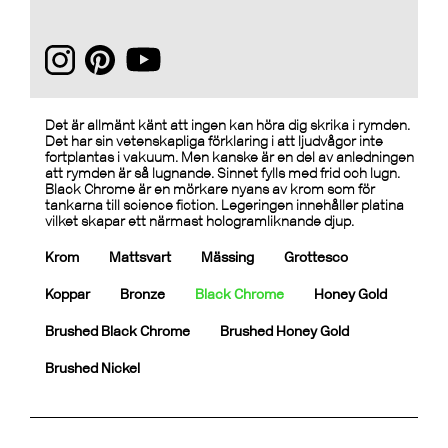
Det är allmänt känt att ingen kan höra dig skrika i rymden.
Det har sin vetenskapliga förklaring i att ljudvågor inte
fortplantas i vakuum. Men kanske är en del av anledningen
att rymden är så lugnande. Sinnet fylls med frid och lugn.
Black Chrome är en mörkare nyans av krom som för
tankarna till science fiction. Legeringen innehåller platina
vilket skapar ett närmast hologramliknande djup.
Krom
Mattsvart
Mässing
Grottesco
Koppar
Bronze
Black Chrome
Honey Gold
Brushed Black Chrome
Brushed Honey Gold
Brushed Nickel