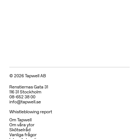
Badkarsblandare
BOX026 Black Chrome
CR
MB
LU
CU
BR
BC
HG
BrBC
BN
Pris 18995 kr
Koppar
BOX7200 ED2 Black Chrome
CR
MB
CU
BC
HG
BN
Pris 29995 kr