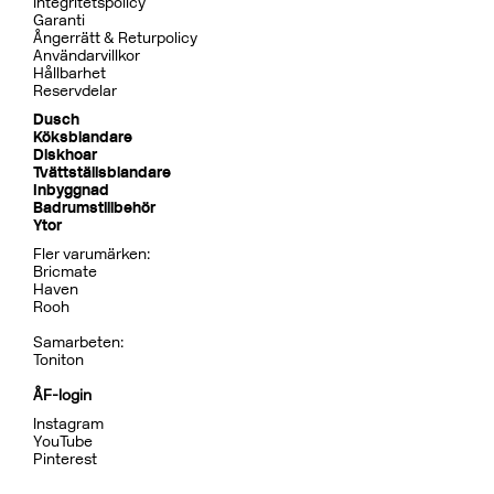
Dusch
BOX7268 ED2 Black Chrome
CR
MB
LU
CU
BR
BC
HG
BrBC
BN
Pris 32995 kr