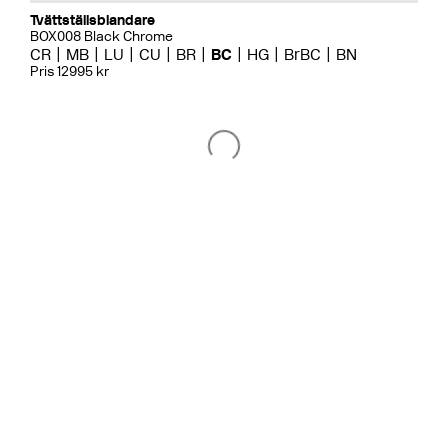
Tvättställsblandare
BOX008 Black Chrome
CR
MB
LU
CU
BR
BC
HG
BrBC
BN
Pris 12995 kr
Badkarsblandare
BOX026 Black Chrome
CR
MB
LU
CU
BR
BC
HG
BrBC
BN
Pris 18995 kr