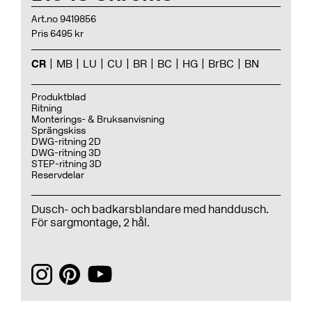
Art.no 9419856
Pris 6495 kr
CR
MB
LU
CU
BR
BC
HG
BrBC
BN
Produktblad
Ritning
Monterings- & Bruksanvisning
Sprängskiss
DWG-ritning 2D
DWG-ritning 3D
STEP-ritning 3D
Reservdelar
Dusch- och badkarsblandare med handdusch.
För sargmontage, 2 hål.