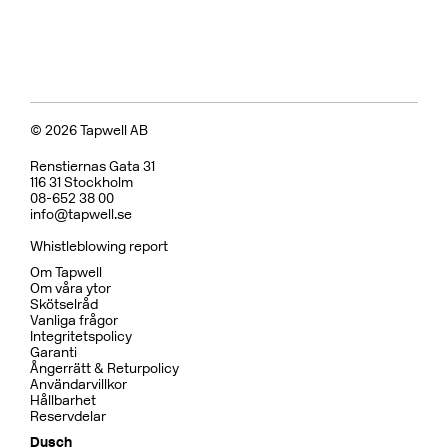
Koppar
BOX7200 ED2 Black Chrome
CR
MB
CU
BC
HG
BN
Pris 29995 kr