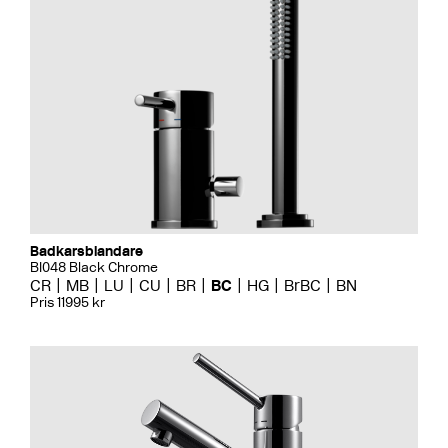
Badkarsblandare
BI048 Black Chrome
CR
MB
LU
CU
BR
BC
HG
BrBC
BN
Pris 11995 kr