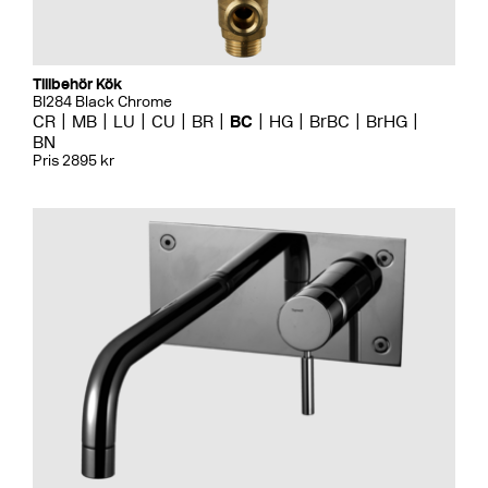
Tillbehör Kök
BI284 Black Chrome
CR
MB
LU
CU
BR
BC
HG
BrBC
BrHG
BN
Pris 2895 kr