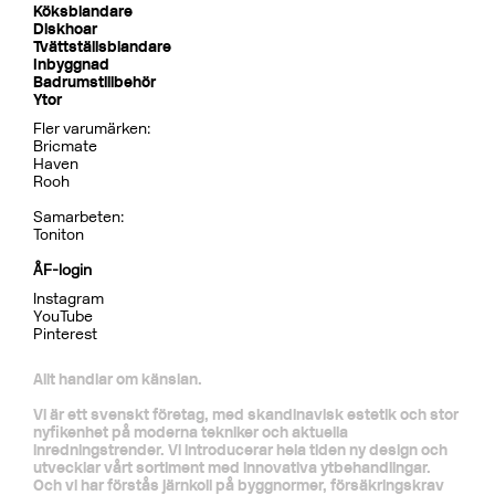
Dusch
BOX7268 ED2 Black Chrome
CR
MB
LU
CU
BR
BC
HG
BrBC
BN
Pris 32995 kr