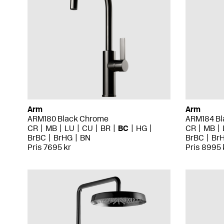
Arm
Arm
ARM180 Black Chrome
ARM184 Bl
CR
MB
LU
CU
BR
BC
HG
CR
MB
BrBC
BrHG
BN
BrBC
Br
Pris 7695 kr
Pris 8995 