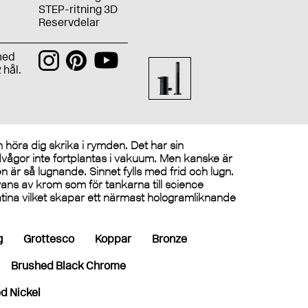
STEP-ritning 3D
Reservdelar
med
 hål.
n höra dig skrika i rymden. Det har sin
judvågor inte fortplantas i vakuum. Men kanske är
 är så lugnande. Sinnet fylls med frid och lugn.
ns av krom som för tankarna till science
latina vilket skapar ett närmast hologramliknande
g
Grottesco
Koppar
Bronze
Brushed Black Chrome
d Nickel