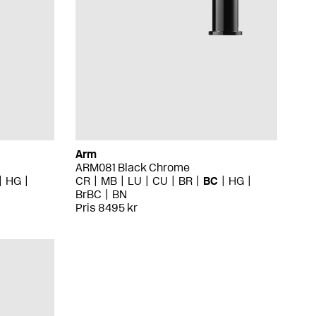
Arm
ARM081 Black Chrome
HG
CR
MB
LU
CU
BR
BC
HG
BrBC
BN
Pris 8495 kr