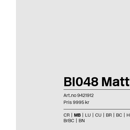
BI048 Matt
Art.no 9421912
Pris 9995 kr
CR
MB
LU
CU
BR
BC
H
BrBC
BN