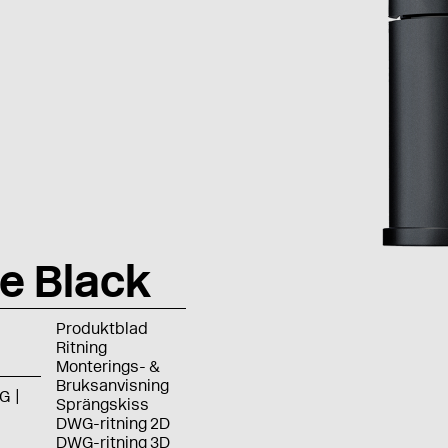
e Black
Produktblad
Ritning
Monterings- &
Bruksanvisning
G
Sprängskiss
DWG-ritning 2D
DWG-ritning 3D