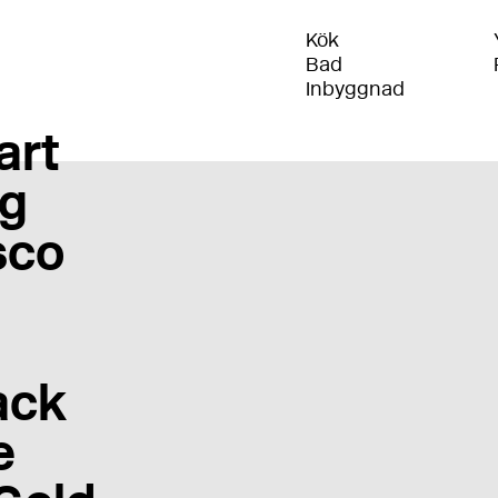
Kök
Bad
Inbyggnad
art
g
sco
ack
e