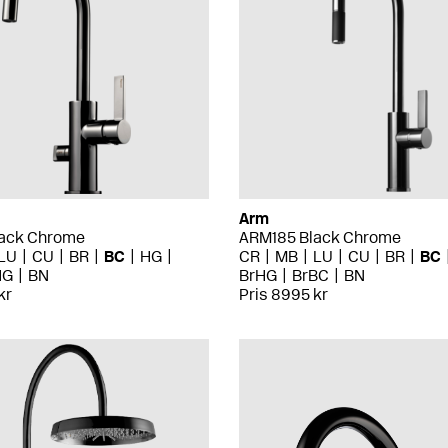
Arm
ack Chrome
ARM185 Black Chrome
LU
CU
BR
BC
HG
CR
MB
LU
CU
BR
BC
HG
BN
BrHG
BrBC
BN
kr
Pris 8995 kr