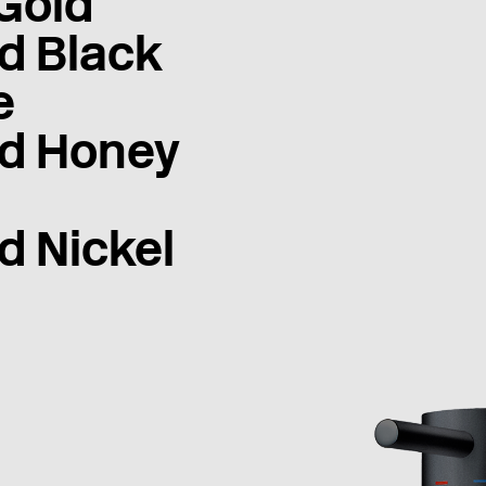
Gold
d Black
e
d Honey
d Nickel