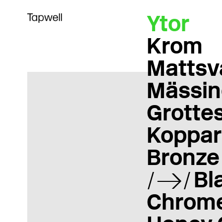
Ytor
Krom
Mattsv
Mässin
Grotte
Koppar
Bronze
Bl
Chrom