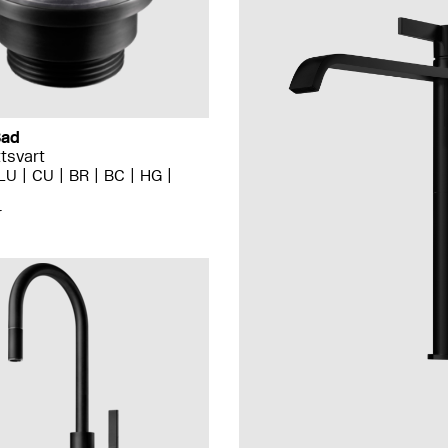
Bad
tsvart
LU
CU
BR
BC
HG
r