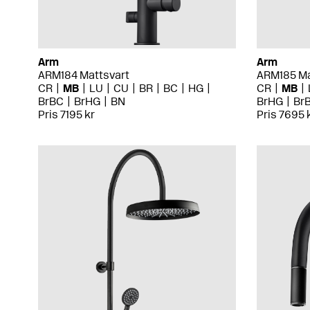
Arm
Arm
ARM184 Mattsvart
ARM185 Ma
CR
MB
LU
CU
BR
BC
HG
CR
MB
BrBC
BrHG
BN
BrHG
Br
Pris 7195 kr
Pris 7695 