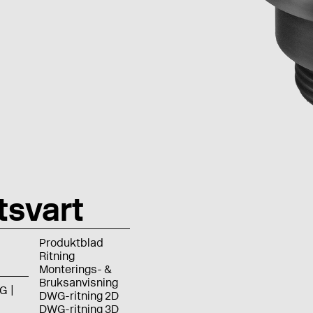
tsvart
Produktblad
Ritning
Monterings- &
Bruksanvisning
G
DWG-ritning 2D
DWG-ritning 3D