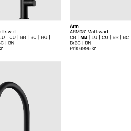
Arm
ttsvart
ARM081 Mattsvart
LU
CU
BR
BC
HG
CR
MB
LU
CU
BR
BC
BC
BN
BrBC
BN
kr
Pris 6995 kr