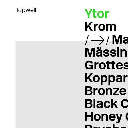
Ytor
Krom
Ma
Mässin
Grotte
Koppar
Bronze
Black 
Honey 