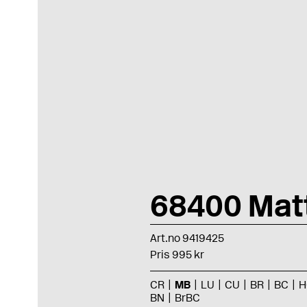
68400 Mat
Art.no 9419425
Pris 995 kr
CR
MB
LU
CU
BR
BC
H
BN
BrBC