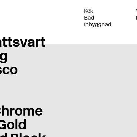
Kök
Bad
Inbyggnad
ttsvart
g
sco
Chrome
Gold