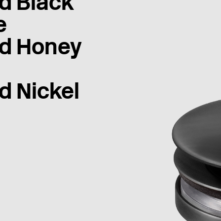
d Black
e
d Honey
d Nickel