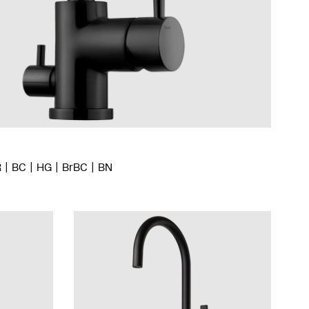
R
BC
HG
BrBC
BN