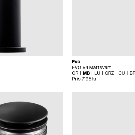
Evo
EVO184 Mattsvart
CR
MB
LU
GRZ
CU
B
Pris 7195 kr