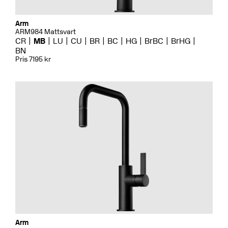
Arm
ARM984 Mattsvart
CR
MB
LU
CU
BR
BC
HG
BrBC
BrHG
BN
Pris 7195 kr
Arm