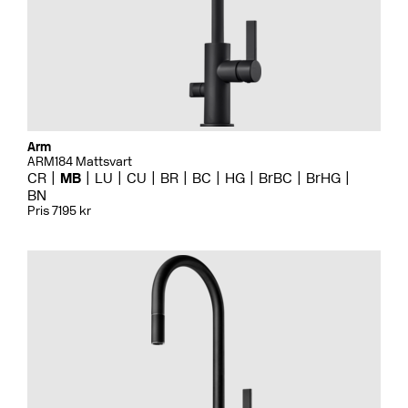
Arm
ARM184 Mattsvart
CR
MB
LU
CU
BR
BC
HG
BrBC
BrHG
BN
Pris 7195 kr