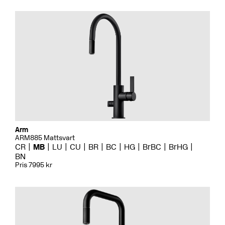
Arm
ARM885 Mattsvart
CR
MB
LU
CU
BR
BC
HG
BrBC
BrHG
BN
Pris 7995 kr