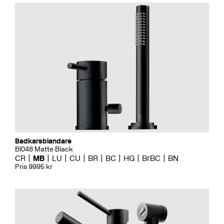
Badkarsblandare
BI048 Matte Black
CR
MB
LU
CU
BR
BC
HG
BrBC
BN
Pris 9995 kr