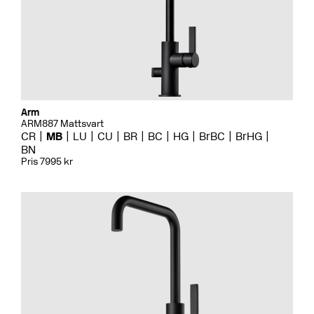
Arm
ARM887 Mattsvart
CR
MB
LU
CU
BR
BC
HG
BrBC
BrHG
BN
Pris 7995 kr