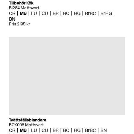
Tillbehör Kök
BI284 Mattsvart
CR
MB
LU
CU
BR
BC
HG
BrBC
BrHG
BN
Pris 2195 kr
Tvättställsblandare
BOX008 Mattsvart
CR
MB
LU
CU
BR
BC
HG
BrBC
BN