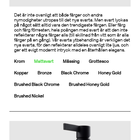
Det är inte ovanligt att både färger och andra
nymodigheter utropas till det nya svarta. Men svart lyckas
på något sätt alltid vara den trendigaste färgen. Eller färg
och färg förresten, hela poängen med svart är att den inte
reflekterar några färger alls (till skillnad från vitt som är alla
färger på en gång). Vår svarta ytbehandling är verkligen det
nya svarta, för den reflekterar alldeles ovanligt lite ljus, och
ger ett evigt modernt intryck med en återhållen elegans.
Krom
Mattsvart
Mässing
Grottesco
Koppar
Bronze
Black Chrome
Honey Gold
Brushed Black Chrome
Brushed Honey Gold
Brushed Nickel