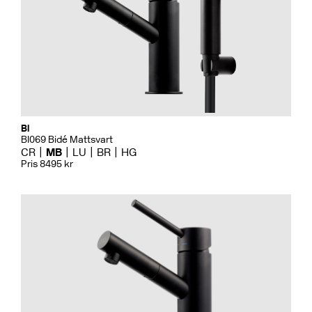
Bi
BI069 Bidé Mattsvart
CR
MB
LU
BR
HG
Pris 8495 kr