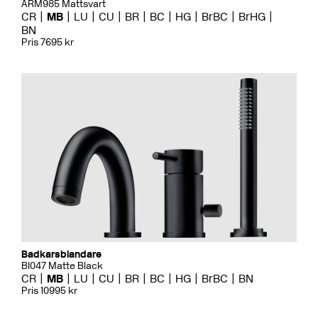
ARM985 Mattsvart
CR
MB
LU
CU
BR
BC
HG
BrBC
BrHG
BN
Pris 7695 kr
Badkarsblandare
BI047 Matte Black
CR
MB
LU
CU
BR
BC
HG
BrBC
BN
Pris 10995 kr