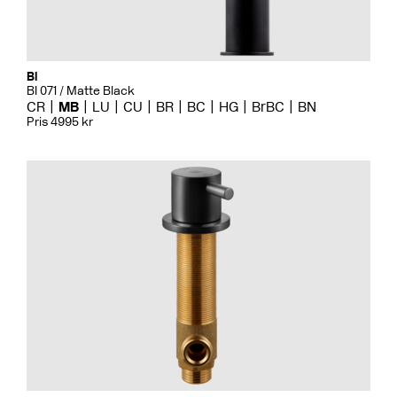
Bi
BI 071 / Matte Black
CR
MB
LU
CU
BR
BC
HG
BrBC
BN
Pris 4995 kr