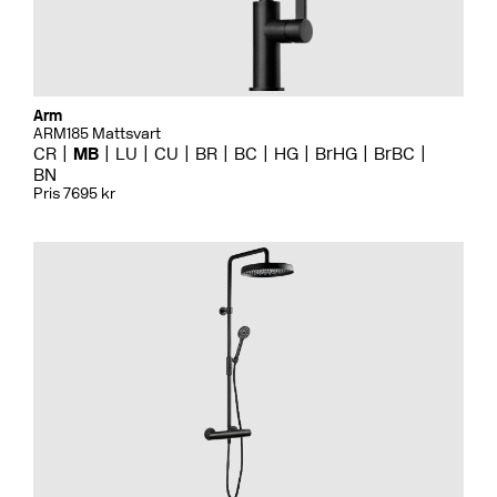
Arm
ARM185 Mattsvart
CR
MB
LU
CU
BR
BC
HG
BrHG
BrBC
BN
Pris 7695 kr